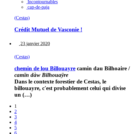
Incontournables
cap-de-paja
(Cestas)
Crédit Mutuel de Vasconie !
23 janvier 2020
(Cestas)
chemin de lou Billouayre
camin dau Bilhoaire
/
camïn dàw Bilhouaÿre
Dans le contexte forestier de Cestas, le
billouayre, c'est probablement celui qui divise
un (…)
1
2
3
4
5
6