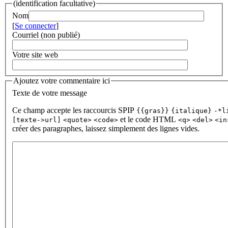
(identification facultative)
Nom
[
Se connecter
]
Courriel (non publié)
Votre site web
Ajoutez votre commentaire ici
Texte de votre message
Ce champ accepte les raccourcis SPIP
{{gras}}
{italique}
-*l
et le code HTML
[texte->url]
<quote>
<code>
<q>
<del>
<in
créer des paragraphes, laissez simplement des lignes vides.