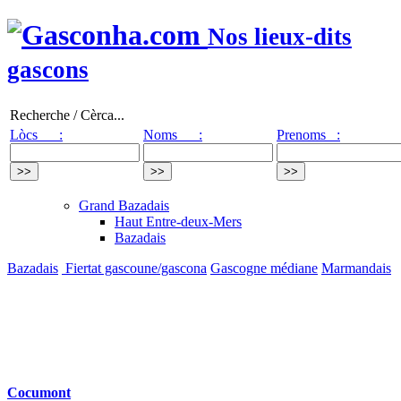
Nos lieux-dits
gascons
Recherche / Cèrca...
Lòcs :
Noms :
Prenoms :
Grand Bazadais
Haut Entre-deux-Mers
Bazadais
Bazadais
Fiertat gascoune/gascona
Gascogne médiane
Marmandais
Cocumont