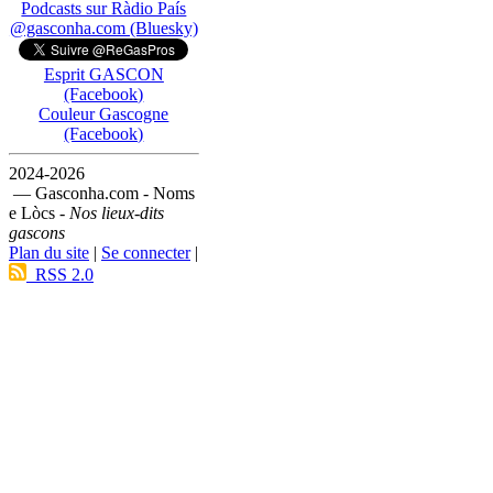
Podcasts sur Ràdio País
@gasconha.com (Bluesky)
Esprit GASCON
(Facebook)
Couleur Gascogne
(Facebook)
2024-2026
— Gasconha.com - Noms
e Lòcs -
Nos lieux-dits
gascons
Plan du site
|
Se connecter
|
RSS 2.0