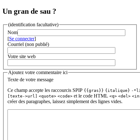
Un gran de sau ?
(identification facultative)
Nom
[
Se connecter
]
Courriel (non publié)
Votre site web
Ajoutez votre commentaire ici
Texte de votre message
Ce champ accepte les raccourcis SPIP
{{gras}}
{italique}
-*l
et le code HTML
[texte->url]
<quote>
<code>
<q>
<del>
<in
créer des paragraphes, laissez simplement des lignes vides.