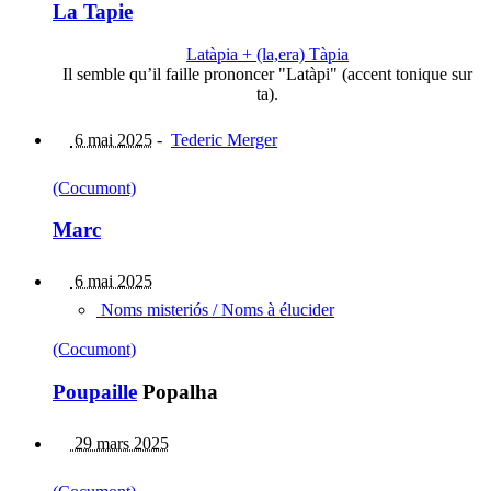
La Tapie
Latàpia + (la,era) Tàpia
Il semble qu’il faille prononcer "Latàpi" (accent tonique sur
ta).
6 mai 2025
-
Tederic Merger
(Cocumont)
Marc
6 mai 2025
Noms misteriós / Noms à élucider
(Cocumont)
Poupaille
Popalha
29 mars 2025