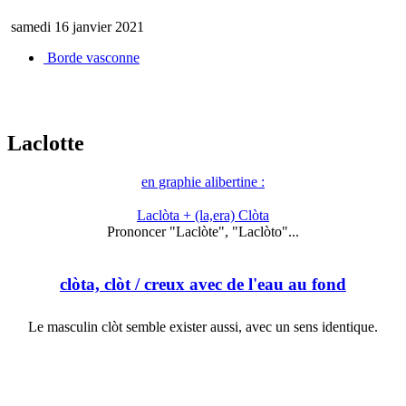
samedi 16 janvier 2021
Borde vasconne
Laclotte
en graphie alibertine :
Laclòta + (la,era) Clòta
Prononcer "Laclòte", "Laclòto"...
clòta, clòt
/ creux avec de l'eau au fond
Le masculin clòt semble exister aussi, avec un sens identique.