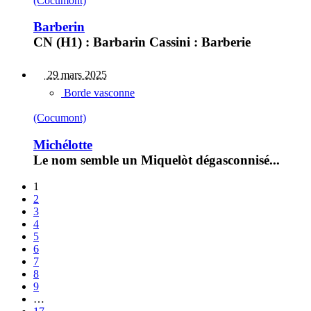
(Cocumont)
Barberin
CN (H1) : Barbarin Cassini : Barberie
29 mars 2025
Borde vasconne
(Cocumont)
Michélotte
Le nom semble un Miquelòt dégasconnisé...
1
2
3
4
5
6
7
8
9
…