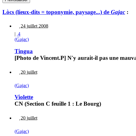
Lòcs (lieux-dits = toponymie, paysage...) de
Gajac
:
24 juillet 2008
|
4
(Gajac)
Tingua
[Photo de Vincent.P] N'y aurait-il pas une mauva
20 juillet
(Gajac)
Violette
CN (Section C feuille 1 : Le Bourg)
20 juillet
(Gajac)