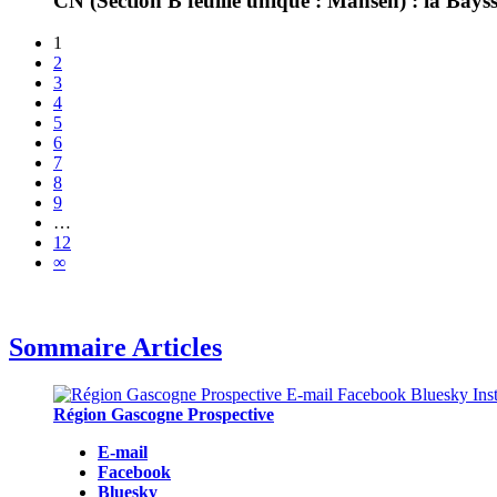
CN (Section B feuille unique : Mansen) : la Bays
1
2
3
4
5
6
7
8
9
…
12
∞
Sommaire Articles
Région Gascogne Prospective
E-mail
Facebook
Bluesky