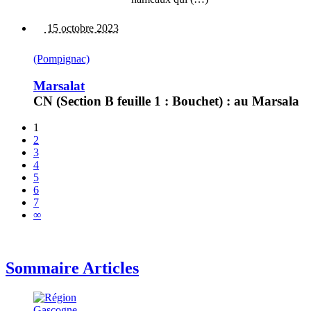
15 octobre 2023
(Pompignac)
Marsalat
CN (Section B feuille 1 : Bouchet) : au Marsala
1
2
3
4
5
6
7
∞
Sommaire Articles