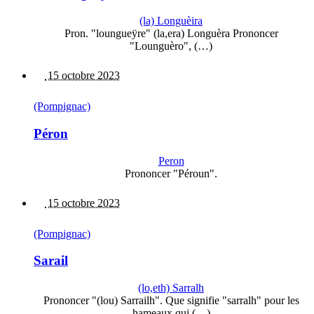
(la) Longuèira
Pron. "loungueÿre" (la,era) Longuèra Prononcer
"Lounguèro", (…)
15 octobre 2023
(Pompignac)
Péron
Peron
Prononcer "Péroun".
15 octobre 2023
(Pompignac)
Sarail
(lo,eth) Sarralh
Prononcer "(lou) Sarrailh". Que signifie "sarralh" pour les
hameaux qui (…)