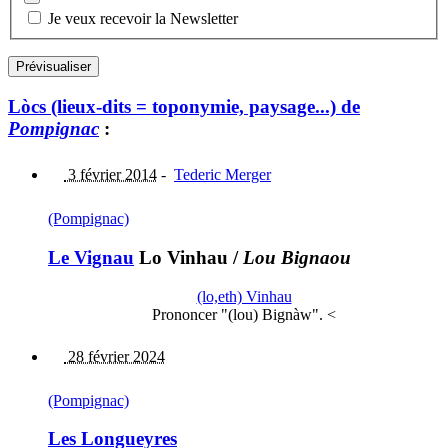
Je veux recevoir la Newsletter
Lòcs (lieux-dits = toponymie, paysage...) de
Pompignac
:
3 février 2014
-
Tederic Merger
(Pompignac)
Le Vignau
Lo Vinhau
/
Lou Bignaou
(lo,eth) Vinhau
Prononcer "(lou) Bignàw". <
28 février 2024
(Pompignac)
Les Longueyres