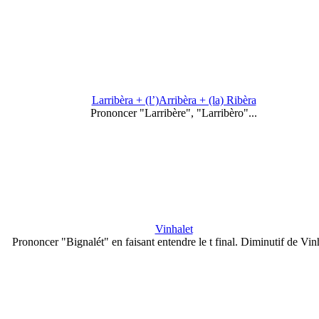
Larribèra + (l’)Arribèra + (la) Ribèra
Prononcer "Larribère", "Larribèro"...
Vinhalet
Prononcer "Bignalét" en faisant entendre le t final. Diminutif de Vin