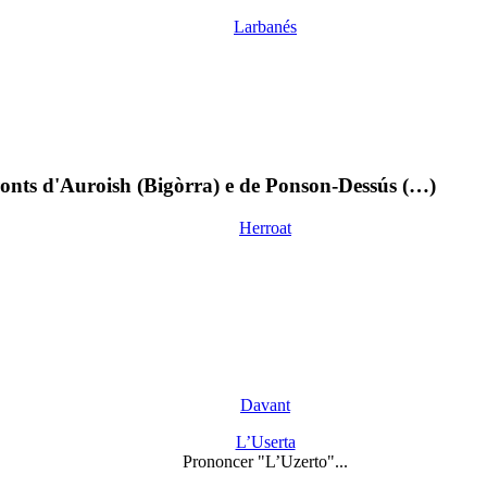
Larbanés
ronts d'Auroish (Bigòrra) e de Ponson-Dessús (…)
Herroat
Davant
L’Userta
Prononcer "L’Uzerto"...