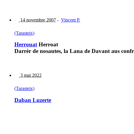
14 novembre 2007
-
Vincent P.
(Tarasteix)
Herrouat
Herroat
Darrèr de nosautes, la Lana de Davant aus conf
3 mai 2022
(Tarasteix)
Daban Luzerte