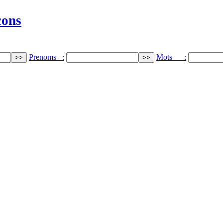
cons
Prenoms :
Mots :