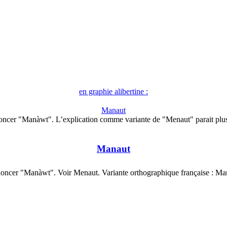
en graphie alibertine :
Manaut
oncer "Manàwt". L’explication comme variante de "Menaut" parait plu
Manaut
oncer "Manàwt". Voir Menaut. Variante orthographique française : M