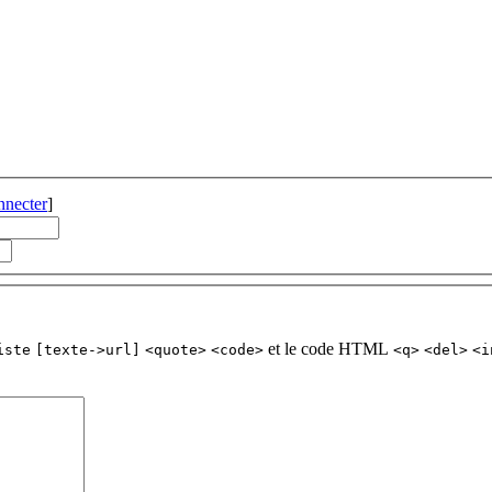
nnecter
]
et le code HTML
iste
[texte->url]
<quote>
<code>
<q>
<del>
<i