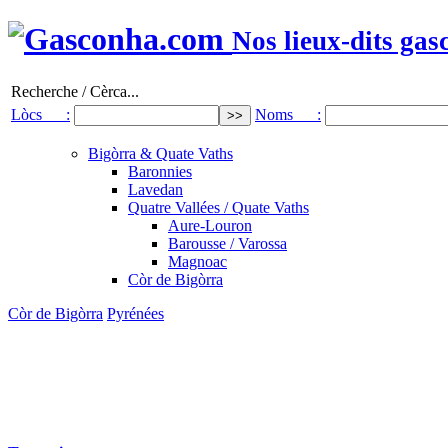
Nos lieux-dits gas
Recherche / Cèrca...
Lòcs :
Noms :
Bigòrra & Quate Vaths
Baronnies
Lavedan
Quatre Vallées / Quate Vaths
Aure-Louron
Barousse / Varossa
Magnoac
Còr de Bigòrra
Còr de Bigòrra
Pyrénées