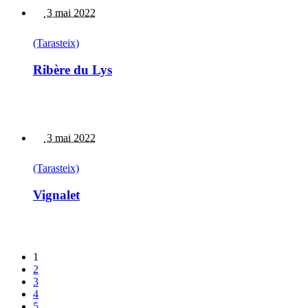
3 mai 2022
(Tarasteix)
Ribère du Lys
3 mai 2022
(Tarasteix)
Vignalet
1
2
3
4
5