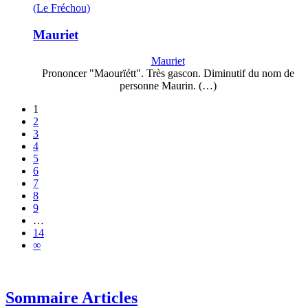
(Le Fréchou)
Mauriet
Mauriet
Prononcer "Maourïétt". Très gascon. Diminutif du nom de
personne Maurin. (…)
1
2
3
4
5
6
7
8
9
…
14
∞
Sommaire Articles