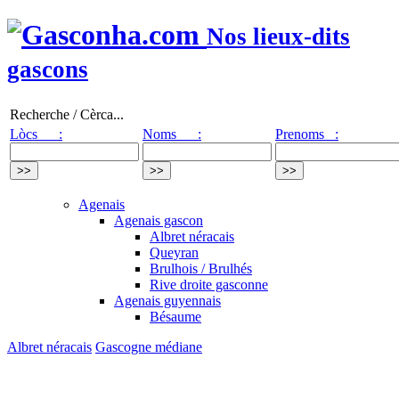
Nos lieux-dits
gascons
Recherche / Cèrca...
Lòcs :
Noms :
Prenoms :
Agenais
Agenais gascon
Albret néracais
Queyran
Brulhois / Brulhés
Rive droite gasconne
Agenais guyennais
Bésaume
Albret néracais
Gascogne médiane