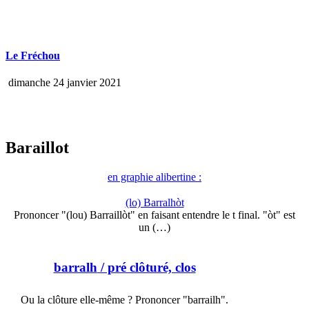
Le Fréchou
dimanche 24 janvier 2021
Baraillot
en graphie alibertine :
(lo) Barralhòt
Prononcer "(lou) Barraillòt" en faisant entendre le t final. "òt" est
un (…)
barralh
/ pré clôturé, clos
Ou la clôture elle-même ? Prononcer "barrailh".