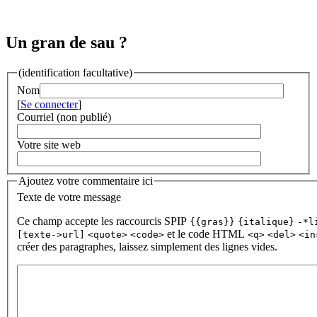
Un gran de sau ?
(identification facultative)
Nom
[
Se connecter
]
Courriel (non publié)
Votre site web
Ajoutez votre commentaire ici
Texte de votre message
Ce champ accepte les raccourcis SPIP
{{gras}}
{italique}
-*l
et le code HTML
[texte->url]
<quote>
<code>
<q>
<del>
<in
créer des paragraphes, laissez simplement des lignes vides.