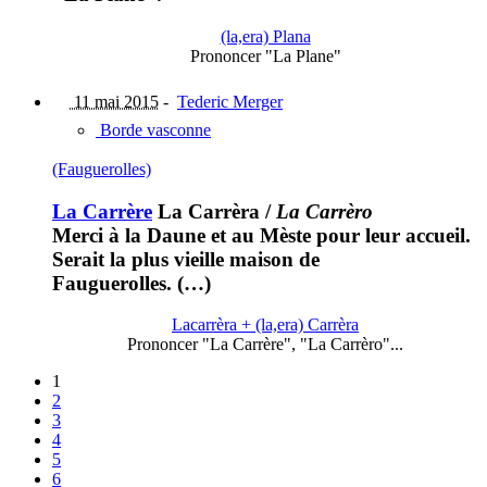
(la,era) Plana
Prononcer "La Plane"
11 mai 2015
-
Tederic Merger
Borde vasconne
(Fauguerolles)
La Carrère
La Carrèra
/
La Carrèro
Merci à la Daune et au Mèste pour leur accueil.
Serait la plus vieille maison de
Fauguerolles. (…)
Lacarrèra + (la,era) Carrèra
Prononcer "La Carrère", "La Carrèro"...
1
2
3
4
5
6