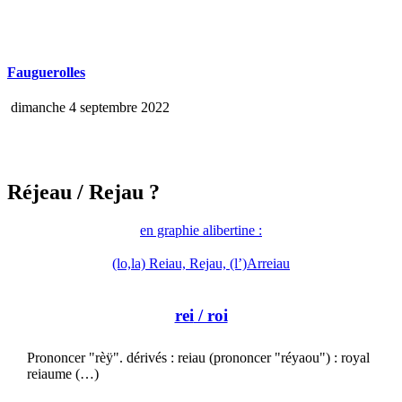
Fauguerolles
dimanche 4 septembre 2022
Réjeau
/ Rejau ?
en graphie alibertine :
(lo,la) Reiau, Rejau, (l’)Arreiau
rei
/ roi
Prononcer "rèÿ". dérivés : reiau (prononcer "réyaou") : royal
reiaume (…)