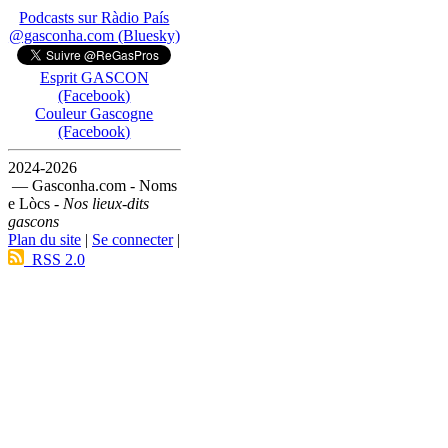
Podcasts sur Ràdio País
@gasconha.com (Bluesky)
Esprit GASCON
(Facebook)
Couleur Gascogne
(Facebook)
2024-2026
— Gasconha.com - Noms
e Lòcs -
Nos lieux-dits
gascons
Plan du site
|
Se connecter
|
RSS 2.0