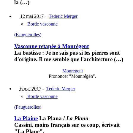
la (…)
12 mai 2017
-
Tederic Merger
Borde vasconne
(Fauguerolles)
Vasconne retapée à Monrégent
La bastisse : Je ne sais pas si les pierres sont
d'origine. Il me semble que l'architecture (…)
Monregent
Prononcer "Mounrégén".
6 mai 2017
-
Tederic Merger
Borde vasconne
(Fauguerolles)
La Plaine
La Plana
/
La Plano
Cassini, moins français sur ce coup, écrivait
"La Plane".