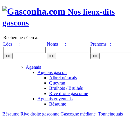
Nos lieux-dits
gascons
Recherche / Cèrca...
Lòcs :
Noms :
Prenoms :
Agenais
Agenais gascon
Albret néracais
Queyran
Brulhois / Brulhés
Rive droite gasconne
Agenais guyennais
Bésaume
Bésaume
Rive droite gasconne
Gascogne médiane
Tonneinquais