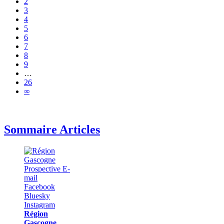
2
3
4
5
6
7
8
9
…
26
∞
Sommaire Articles
Région
Gascogne