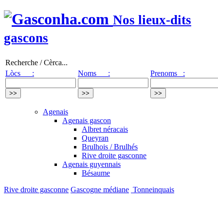
Nos lieux-dits
gascons
Recherche / Cèrca...
Lòcs :
Noms :
Prenoms :
Agenais
Agenais gascon
Albret néracais
Queyran
Brulhois / Brulhés
Rive droite gasconne
Agenais guyennais
Bésaume
Rive droite gasconne
Gascogne médiane
Tonneinquais