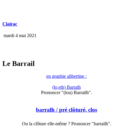
Clairac
mardi 4 mai 2021
Le Barrail
en graphie alibertine :
(lo,eth) Barralh
Prononcer "(lou) Barrailh".
barralh
/ pré clôturé, clos
Ou la clôture elle-même ? Prononcer "barrailh".