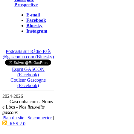
Prospective
E-mail
Facebook
Bluesky
Instagram
Podcasts sur Ràdio País
@gasconha.com (Bluesky)
Esprit GASCON
(Facebook)
Couleur Gascogne
(Facebook)
2024-2026
— Gasconha.com - Noms
e Lòcs -
Nos lieux-dits
gascons
Plan du site
|
Se connecter
|
RSS 2.0