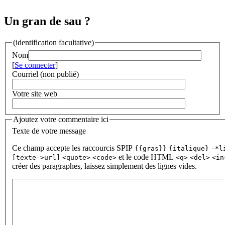
Un gran de sau ?
(identification facultative)
Nom
[
Se connecter
]
Courriel (non publié)
Votre site web
Ajoutez votre commentaire ici
Texte de votre message
Ce champ accepte les raccourcis SPIP
{{gras}}
{italique}
-*l
et le code HTML
[texte->url]
<quote>
<code>
<q>
<del>
<in
créer des paragraphes, laissez simplement des lignes vides.