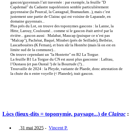
gascon/guyennais l’ait traversée : par exemple, la feuille "D
Capdemal" du Cadastre napoléonien semble particulièrement
guyennaise (la Pourcal, la Castagnal, Bramaufam...), mais c’est
justement une partie de Clairac qui est voisine de Laparade, en
domaine guyennais...
Plus près du Lot, on trouve des toponymes gascons : la Lanne, la
Hitte, Larouy, Couloumé... comme si le gascon était arrivé par la
rivière... gascon aussi : Malabat, Maucap (puisque ce n’est pas
"Malcap"), Pachérat, Baqué, Mirabet (près de Seillade), Betbéze,
Lascarbouères (K Fernan), et bien sûr la Hontéte (mais là on est en
limite sud de la commune)...
On trouve cependant un "la Hontette" en B2 La Torgue.
La feuille B1 La Torgue du CN est aussi plus gasconne : Lafitau,
l’Oustaou (et pas Oustal !) de la Bourrude (?)...
Trouvaille de 2024 : la Pleyde, variante de Plaede, donc attestation de
la chute du n entre voyelle (< Planede), trait gascon.
Lòcs (lieux-dits = toponymie, paysage...) de
Clairac
:
31 mai 2025
-
Vincent P.