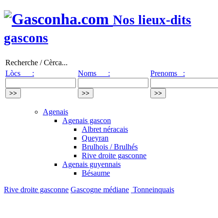
Nos lieux-dits
gascons
Recherche / Cèrca...
Lòcs :
Noms :
Prenoms :
Agenais
Agenais gascon
Albret néracais
Queyran
Brulhois / Brulhés
Rive droite gasconne
Agenais guyennais
Bésaume
Rive droite gasconne
Gascogne médiane
Tonneinquais