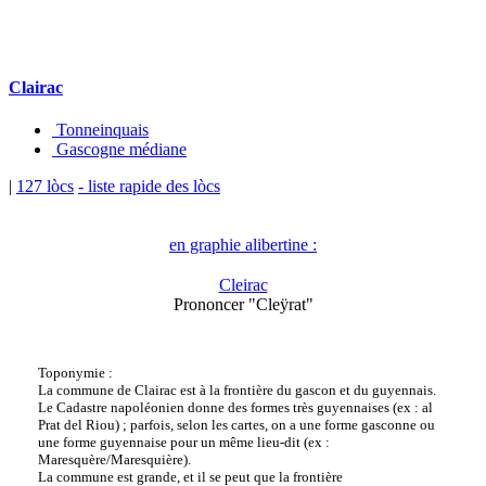
Clairac
Tonneinquais
Gascogne médiane
|
127 lòcs
- liste rapide des lòcs
en graphie alibertine :
Cleirac
Prononcer "Cleÿrat"
Toponymie :
La commune de Clairac est à la frontière du gascon et du guyennais.
Le Cadastre napoléonien donne des formes très guyennaises (ex : al
Prat del Riou) ; parfois, selon les cartes, on a une forme gasconne ou
une forme guyennaise pour un même lieu-dit (ex :
Maresquère/Maresquière).
La commune est grande, et il se peut que la frontière