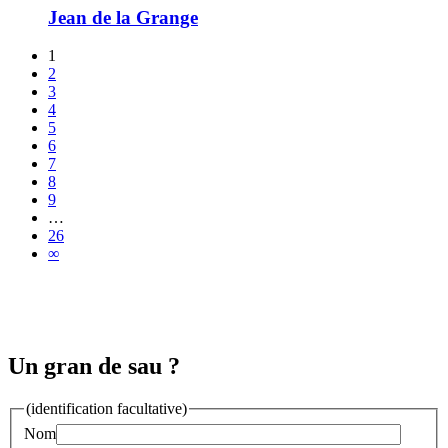
Jean de la Grange
1
2
3
4
5
6
7
8
9
…
26
∞
Un gran de sau ?
(identification facultative)
Nom