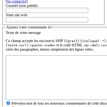
[
Se connecter
]
Courriel (non publié)
Votre site web
Ajoutez votre commentaire ici
Texte de votre message
Ce champ accepte les raccourcis SPIP
{{gras}}
{italique}
-*l
et le code HTML
[texte->url]
<quote>
<code>
<q>
<del>
<in
créer des paragraphes, laissez simplement des lignes vides.
Prévenez-moi de tous les nouveaux commentaires de cette discu