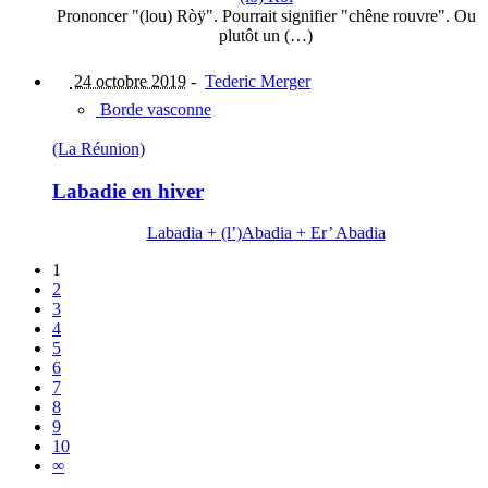
Prononcer "(lou) Ròÿ". Pourrait signifier "chêne rouvre". Ou
plutôt un (…)
24 octobre 2019
-
Tederic Merger
Borde vasconne
(La Réunion)
Labadie en hiver
Labadia + (l’)Abadia + Er’ Abadia
1
2
3
4
5
6
7
8
9
10
∞