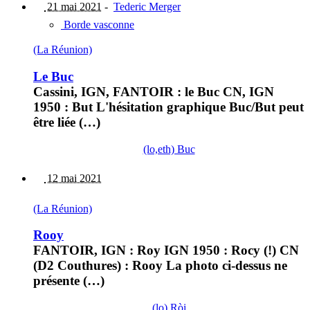
21 mai 2021
-
Tederic Merger
Borde vasconne
(La Réunion)
Le Buc
Cassini, IGN, FANTOIR : le Buc CN, IGN
1950 : But L'hésitation graphique Buc/But peut
être liée (…)
(lo,eth) Buc
12 mai 2021
(La Réunion)
Rooy
FANTOIR, IGN : Roy IGN 1950 : Rocy (!) CN
(D2 Couthures) : Rooy La photo ci-dessus ne
présente (…)
(lo) Ròi