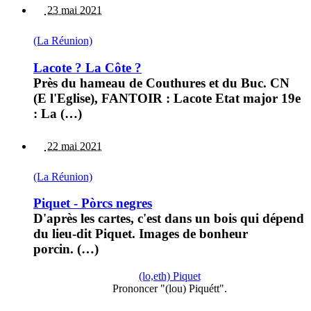
23 mai 2021
(La Réunion)
Lacote ? La Côte ?
Près du hameau de Couthures et du Buc. CN
(E l'Eglise), FANTOIR : Lacote Etat major 19e
: La (…)
22 mai 2021
(La Réunion)
Piquet - Pòrcs negres
D'après les cartes, c'est dans un bois qui dépend
du lieu-dit Piquet. Images de bonheur
porcin. (…)
(lo,eth) Piquet
Prononcer "(lou) Piquétt".