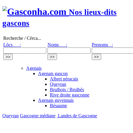
Nos lieux-dits
gascons
Recherche / Cèrca...
Lòcs :
Noms :
Prenoms :
Agenais
Agenais gascon
Albret néracais
Queyran
Brulhois / Brulhés
Rive droite gasconne
Agenais guyennais
Bésaume
Queyran
Gascogne médiane
Landes de Gascogne