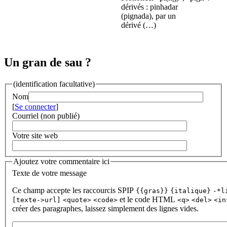
dérivés : pinhadar
(pignada), par un
dérivé (…)
Un gran de sau ?
(identification facultative)
Nom
[
Se connecter
]
Courriel (non publié)
Votre site web
Ajoutez votre commentaire ici
Texte de votre message
Ce champ accepte les raccourcis SPIP
{{gras}}
{italique}
-*l
et le code HTML
[texte->url]
<quote>
<code>
<q>
<del>
<in
créer des paragraphes, laissez simplement des lignes vides.