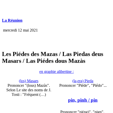
La Réunion
mercredi 12 mai 2021
Les Piédes des Mazas
/ Las Piedas deus
Masars
/ Las Piédes dous Mazàs
en graphie alibertine :
(los) Masars
(la,era) Pieda
Prononcer "(lous) Mazàs".
Prononcer "Pïéde", "Pïédo"...
Selon Le site des noms de J.
Tosti : "Fréquent (…)
pin, pinh
/ pin
Prononcer "pi(ng)", "pign".