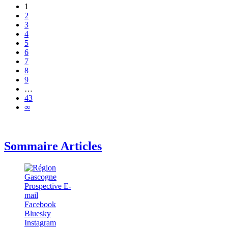
1
2
3
4
5
6
7
8
9
…
43
∞
Sommaire Articles