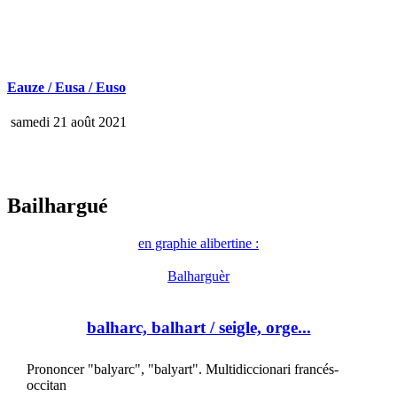
Eauze / Eusa / Euso
samedi 21 août 2021
Bailhargué
en graphie alibertine :
Balharguèr
balharc, balhart
/ seigle, orge...
Prononcer "balyarc", "balyart". Multidiccionari francés-
occitan