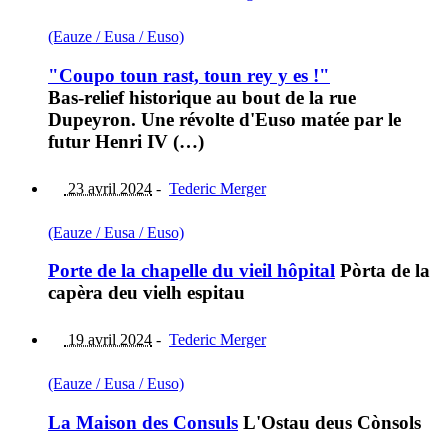
(Eauze / Eusa / Euso)
"Coupo toun rast, toun rey y es !"
Bas-relief historique au bout de la rue
Dupeyron. Une révolte d'Euso matée par le
futur Henri IV (…)
23 avril 2024
-
Tederic Merger
(Eauze / Eusa / Euso)
Porte de la chapelle du vieil hôpital
Pòrta de la
capèra deu vielh espitau
19 avril 2024
-
Tederic Merger
(Eauze / Eusa / Euso)
La Maison des Consuls
L'Ostau deus Cònsols