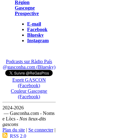
Région
Gascogne
Prospective
E-mail
Facebook
Bluesky
Instagram
Podcasts sur Ràdio País
@gasconha.com (Bluesky)
Esprit GASCON
(Facebook)
Couleur Gascogne
(Facebook)
2024-2026
— Gasconha.com - Noms
e Lòcs -
Nos lieux-dits
gascons
Plan du site
|
Se connecter
|
RSS 2.0