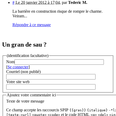
#
Le 20 janvier 2012 à 17:04
,
par
Tederic M.
La barrière en construction risque de rompre le charme.
Veiram...
Répondre à ce message
Un gran de sau ?
(identification facultative)
Nom
[
Se connecter
]
Courriel (non publié)
Votre site web
Ajoutez votre commentaire ici
Texte de votre message
Ce champ accepte les raccourcis SPIP
{{gras}}
{italique}
-*l
et le code HTML
[texte->url]
<quote>
<code>
<q>
<del>
<in