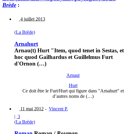
Brède
:
4 juillet 2013
(La Brède)
Arnahurt
Arnau(t) Hurt "Item, quod tenet in Sestas, et
hoc quod Gailhardus et Guillelmus Furt
d'Ornon (…)
Arnaut
Hurt
Ce doit être le Furt/Hurt qui figure dans "Arnahurt" et
d’autres noms de (…)
11 mai 2012
-
Vincent P.
|
3
(La Brède)
Roman
Roman
/
Rouman