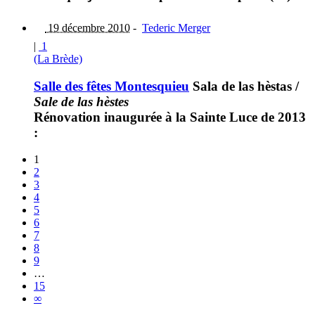
19 décembre 2010
-
Tederic Merger
|
1
(La Brède)
Salle des fêtes Montesquieu
Sala de las hèstas
/
Sale de las hèstes
Rénovation inaugurée à la Sainte Luce de 2013
:
1
2
3
4
5
6
7
8
9
…
15
∞