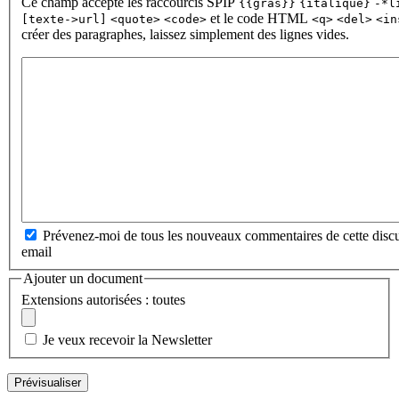
Ce champ accepte les raccourcis SPIP
{{gras}}
{italique}
-*l
et le code HTML
[texte->url]
<quote>
<code>
<q>
<del>
<in
créer des paragraphes, laissez simplement des lignes vides.
Prévenez-moi de tous les nouveaux commentaires de cette discu
email
Ajouter un document
Extensions autorisées : toutes
Je veux recevoir la Newsletter