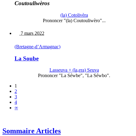
Coutouliwèros
(la) Cotolivèra
Prononcer "(la) Coutouliwèro"...
7 mars 2022
(Bretagne-d’Armagnac)
La Soube
Lasseuva + (la,era) Seuva
Prononcer "La Séwbe", "La Séwbo".
1
2
3
4
∞
Sommaire Articles