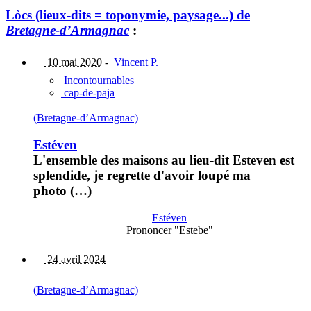
Lòcs (lieux-dits = toponymie, paysage...) de
Bretagne-d’Armagnac
:
10 mai 2020
-
Vincent P.
Incontournables
cap-de-paja
(Bretagne-d’Armagnac)
Estéven
L'ensemble des maisons au lieu-dit Esteven est
splendide, je regrette d'avoir loupé ma
photo (…)
Estéven
Prononcer "Estebe"
24 avril 2024
(Bretagne-d’Armagnac)