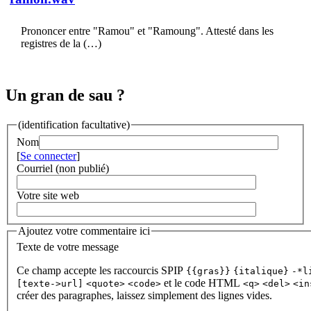
Prononcer entre "Ramou" et "Ramoung". Attesté dans les
registres de la (…)
Un gran de sau ?
(identification facultative)
Nom
[
Se connecter
]
Courriel (non publié)
Votre site web
Ajoutez votre commentaire ici
Texte de votre message
Ce champ accepte les raccourcis SPIP
{{gras}}
{italique}
-*l
et le code HTML
[texte->url]
<quote>
<code>
<q>
<del>
<in
créer des paragraphes, laissez simplement des lignes vides.