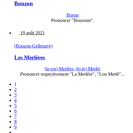
Bouzon
Boson
Prononcer "Bouzoun".
19 août 2021
(Bouzon-Gellenave)
Les Merlères
(la,era) Merlèra, (lo,le) Merlèr
Prononcer respectivement "La Merlère", "Lou Merlè"...
1
2
3
4
5
6
7
8
9
…