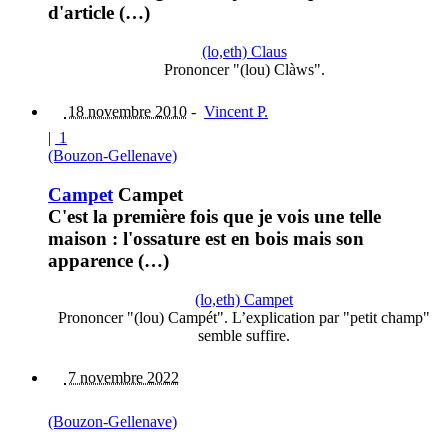
d'article (…)
(lo,eth) Claus
Prononcer "(lou) Clàws".
18 novembre 2010
-
Vincent P.
|
1
(Bouzon-Gellenave)
Campet
Campet
C'est la première fois que je vois une telle
maison : l'ossature est en bois mais son
apparence (…)
(lo,eth) Campet
Prononcer "(lou) Campét". L’explication par "petit champ"
semble suffire.
7 novembre 2022
(Bouzon-Gellenave)