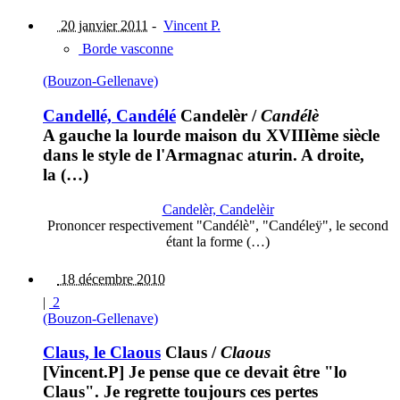
20 janvier 2011
-
Vincent P.
Borde vasconne
(Bouzon-Gellenave)
Candellé, Candélé
Candelèr
/
Candélè
A gauche la lourde maison du XVIIIème siècle
dans le style de l'Armagnac aturin. A droite,
la (…)
Candelèr, Candelèir
Prononcer respectivement "Candélè", "Candéleÿ", le second
étant la forme (…)
18 décembre 2010
|
2
(Bouzon-Gellenave)
Claus, le Claous
Claus
/
Claous
[Vincent.P] Je pense que ce devait être "lo
Claus". Je regrette toujours ces pertes