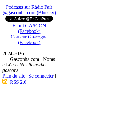
Podcasts sur Ràdio País
@gasconha.com (Bluesky)
Esprit GASCON
(Facebook)
Couleur Gascogne
(Facebook)
2024-2026
— Gasconha.com - Noms
e Lòcs -
Nos lieux-dits
gascons
Plan du site
|
Se connecter
|
RSS 2.0