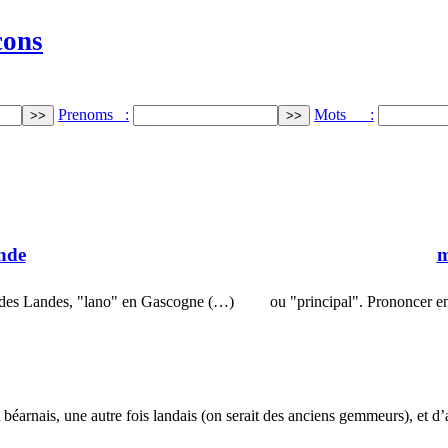
cons
Prenoms :
Mots :
nde
m
e des Landes, "lano" en Gascogne (…)
ou "principal". Prononcer 
béarnais, une autre fois landais (on serait des anciens gemmeurs), et d’