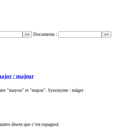
Documents :
ajor
/ majeur
entre "mayou" et "majou". Synonyme : màger
autres disent que c’est espagnol.