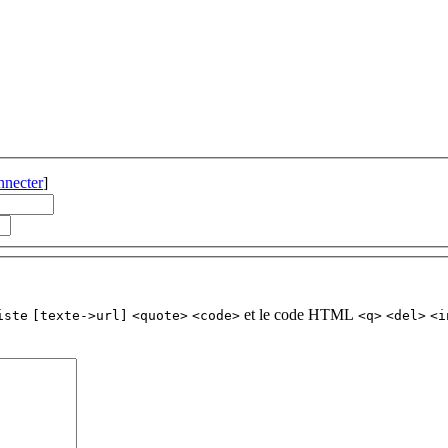
nnecter
]
et le code HTML
iste
[texte->url]
<quote>
<code>
<q>
<del>
<i