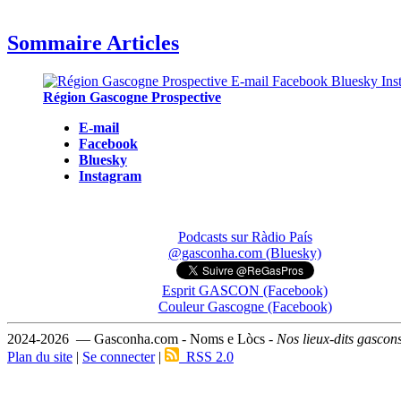
Sommaire Articles
Région Gascogne Prospective
E-mail
Facebook
Bluesky
Instagram
Podcasts sur Ràdio País
@gasconha.com (Bluesky)
Esprit GASCON (Facebook)
Couleur Gascogne (Facebook)
2024-2026 — Gasconha.com - Noms e Lòcs -
Nos lieux-dits gascon
Plan du site
|
Se connecter
|
RSS 2.0