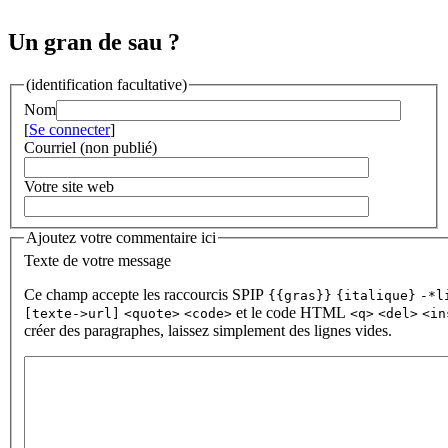
Un gran de sau ?
(identification facultative)
Nom
[
Se connecter
]
Courriel (non publié)
Votre site web
Ajoutez votre commentaire ici
Texte de votre message
Ce champ accepte les raccourcis SPIP
{{gras}}
{italique}
-*l
et le code HTML
[texte->url]
<quote>
<code>
<q>
<del>
<in
créer des paragraphes, laissez simplement des lignes vides.