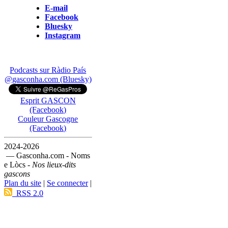
E-mail
Facebook
Bluesky
Instagram
Podcasts sur Ràdio País
@gasconha.com (Bluesky)
Esprit GASCON
(Facebook)
Couleur Gascogne
(Facebook)
2024-2026
— Gasconha.com - Noms
e Lòcs -
Nos lieux-dits
gascons
Plan du site
|
Se connecter
|
RSS 2.0