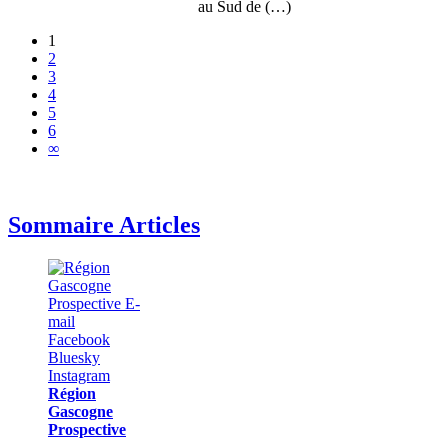
au Sud de (…)
1
2
3
4
5
6
∞
Sommaire Articles
Région
Gascogne
Prospective