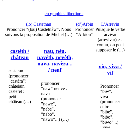
en graphie alibertine :
(lo) Castetnau
(d’)Arbiu
L’Arreviu
Prononcer "(lou) Castetnàw". Nous
Prononcer
Puisque le verbe
suivons la proposition de Michel (…)
"Arbïou"
arvivar
(arrevivar) est
connu, on peut
supposer le (…)
castèth
/
nau, nèu,
château
navèth, nevèth,
nava, navèra...
viu, viva
/
/ neuf
casteran
vif
(prononcer
"castéra") :
prononcer
châtelain
Prononcer
"naw" neuve :
casteret :
"biw".
nava
petit
viva
(prononcer
château (…)
(prononcer
"nawe",
entre
"nabe",
"bibe",
"nabo",
"bibo",
"nawo"...) (…)
"biwo"...)
: vive