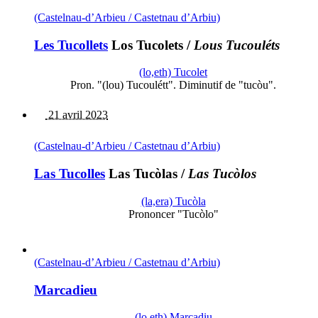
(Castelnau-d’Arbieu / Castetnau d’Arbiu)
Les Tucollets
Los Tucolets
/
Lous Tucouléts
(lo,eth) Tucolet
Pron. "(lou) Tucoulétt". Diminutif de "tucòu".
21 avril 2023
(Castelnau-d’Arbieu / Castetnau d’Arbiu)
Las Tucolles
Las Tucòlas
/
Las Tucòlos
(la,era) Tucòla
Prononcer "Tucòlo"
(Castelnau-d’Arbieu / Castetnau d’Arbiu)
Marcadieu
(lo,eth) Marcadiu