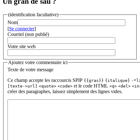
Un gran de sau ?
(identification facultative)
Nom
[
Se connecter
]
Courriel (non publié)
Votre site web
Ajoutez votre commentaire ici
Texte de votre message
Ce champ accepte les raccourcis SPIP
{{gras}}
{italique}
-*l
et le code HTML
[texte->url]
<quote>
<code>
<q>
<del>
<in
créer des paragraphes, laissez simplement des lignes vides.