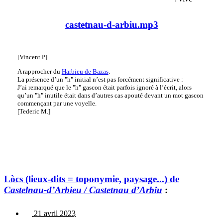
castetnau-d-arbiu.mp3
[Vincent.P]
A rapprocher du
Harbieu de Bazas
.
La présence d’un "h" initial n’est pas forcément significative :
J’ai remarqué que le "h" gascon était parfois ignoré à l’écrit, alors
qu’un "h" inutile était dans d’autres cas apouté devant un mot gascon
commençant par une voyelle.
[Tederic M.]
Lòcs (lieux-dits = toponymie, paysage...) de
Castelnau-d’Arbieu / Castetnau d’Arbiu
:
21 avril 2023