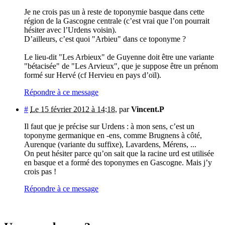
Je ne crois pas un à reste de toponymie basque dans cette
région de la Gascogne centrale (c’est vrai que l’on pourrait
hésiter avec l’Urdens voisin).
D’ailleurs, c’est quoi "Arbieu" dans ce toponyme ?
Le lieu-dit "Les Arbieux" de Guyenne doit être une variante
"bétacisée" de "Les Arvieux", que je suppose être un prénom
formé sur Hervé (cf Hervieu en pays d’oïl).
Répondre à ce message
#
Le 15 février 2012 à 14:18
,
par
Vincent.P
Il faut que je précise sur Urdens : à mon sens, c’est un
toponyme germanique en -ens, comme Brugnens à côté,
Aurenque (variante du suffixe), Lavardens, Mérens, ...
On peut hésiter parce qu’on sait que la racine urd est utilisée
en basque et a formé des toponymes en Gascogne. Mais j’y
crois pas !
Répondre à ce message