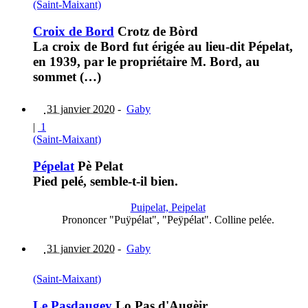
(Saint-Maixant)
Croix de Bord
Crotz de Bòrd
La croix de Bord fut érigée au lieu-dit Pépelat,
en 1939, par le propriétaire M. Bord, au
sommet (…)
31 janvier 2020
-
Gaby
|
1
(Saint-Maixant)
Pépelat
Pè Pelat
Pied pelé, semble-t-il bien.
Puipelat, Peipelat
Prononcer "Puÿpélat", "Peÿpélat". Colline pelée.
31 janvier 2020
-
Gaby
(Saint-Maixant)
Le Pasdaugey
Lo Pas d'Augèir