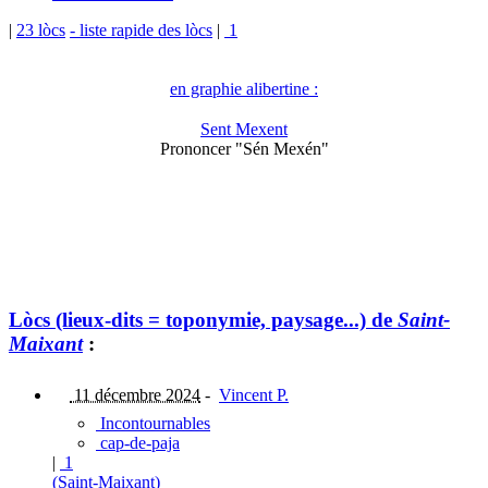
|
23 lòcs
- liste rapide des lòcs
|
1
en graphie alibertine :
Sent Mexent
Prononcer "Sén Mexén"
Lòcs (lieux-dits = toponymie, paysage...) de
Saint-
Maixant
:
11 décembre 2024
-
Vincent P.
Incontournables
cap-de-paja
|
1
(Saint-Maixant)