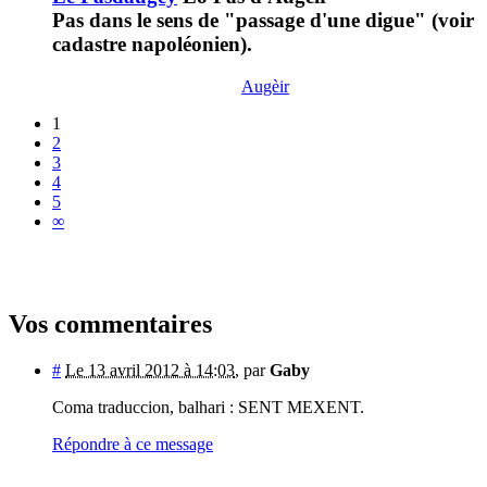
Pas dans le sens de "passage d'une digue" (voir
cadastre napoléonien).
Augèir
1
2
3
4
5
∞
Vos commentaires
#
Le 13 avril 2012 à 14:03
,
par
Gaby
Coma traduccion, balhari : SENT MEXENT.
Répondre à ce message