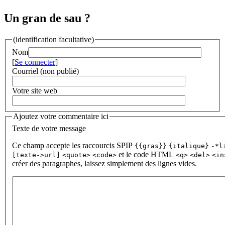
Un gran de sau ?
(identification facultative)
Nom
[
Se connecter
]
Courriel (non publié)
Votre site web
Ajoutez votre commentaire ici
Texte de votre message
Ce champ accepte les raccourcis SPIP
{{gras}}
{italique}
-*l
et le code HTML
[texte->url]
<quote>
<code>
<q>
<del>
<in
créer des paragraphes, laissez simplement des lignes vides.