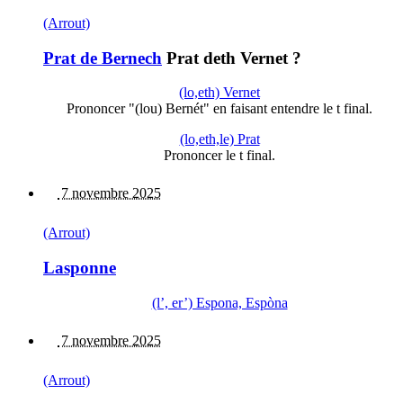
(Arrout)
Prat de Bernech
Prat deth Vernet ?
(lo,eth) Vernet
Prononcer "(lou) Bernét" en faisant entendre le t final.
(lo,eth,le) Prat
Prononcer le t final.
7 novembre 2025
(Arrout)
Lasponne
(l’, er’) Espona, Espòna
7 novembre 2025
(Arrout)