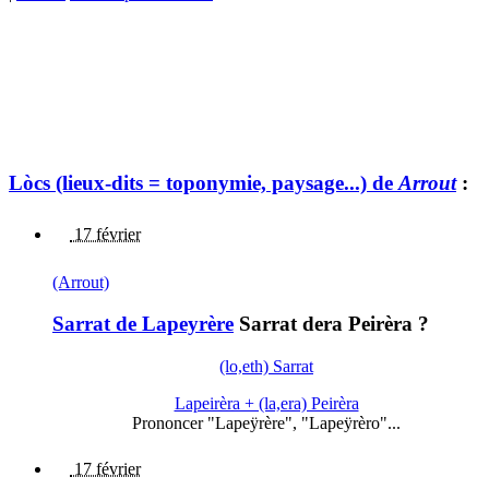
Lòcs (lieux-dits = toponymie, paysage...) de
Arrout
:
17 février
(Arrout)
Sarrat de Lapeyrère
Sarrat dera Peirèra ?
(lo,eth) Sarrat
Lapeirèra + (la,era) Peirèra
Prononcer "Lapeÿrère", "Lapeÿrèro"...
17 février