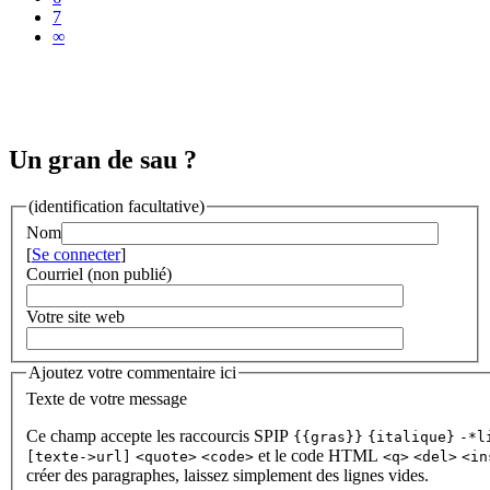
7
∞
Un gran de sau ?
(identification facultative)
Nom
[
Se connecter
]
Courriel (non publié)
Votre site web
Ajoutez votre commentaire ici
Texte de votre message
Ce champ accepte les raccourcis SPIP
{{gras}}
{italique}
-*l
et le code HTML
[texte->url]
<quote>
<code>
<q>
<del>
<in
créer des paragraphes, laissez simplement des lignes vides.