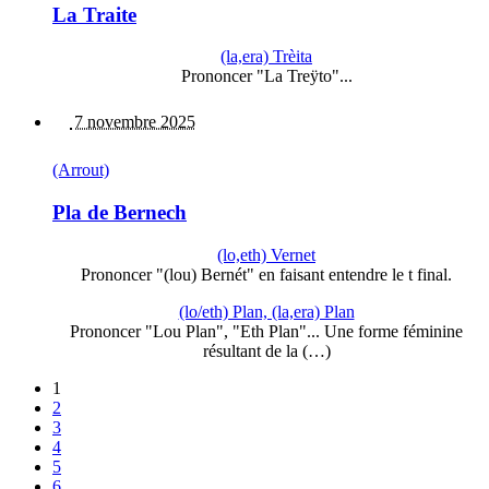
La Traite
(la,era) Trèita
Prononcer "La Treÿto"...
7 novembre 2025
(Arrout)
Pla de Bernech
(lo,eth) Vernet
Prononcer "(lou) Bernét" en faisant entendre le t final.
(lo/eth) Plan, (la,era) Plan
Prononcer "Lou Plan", "Eth Plan"... Une forme féminine
résultant de la (…)
1
2
3
4
5
6