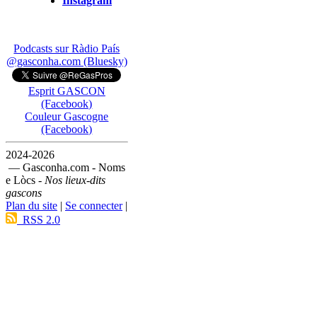
Instagram
Podcasts sur Ràdio País
@gasconha.com (Bluesky)
Esprit GASCON
(Facebook)
Couleur Gascogne
(Facebook)
2024-2026
— Gasconha.com - Noms
e Lòcs -
Nos lieux-dits
gascons
Plan du site
|
Se connecter
|
RSS 2.0