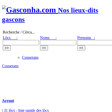
Nos lieux-dits
gascons
Recherche / Cèrca...
Lòcs :
Noms :
Prenoms :
Couserans
Couserans
Arrout
|
31 lòcs
- liste rapide des lòcs