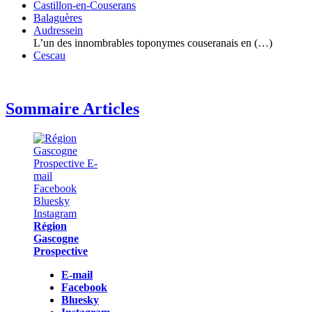
Castillon-en-Couserans
Balaguères
Audressein
L’un des innombrables toponymes couseranais en (…)
Cescau
Sommaire Articles
Région
Gascogne
Prospective
E-mail
Facebook
Bluesky