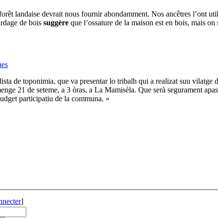
a forêt landaise devrait nous fournir abondamment. Nos ancêtres l’ont u
bardage de bois
suggère
que l’ossature de la maison est en bois, mais on 
ues
ista de toponimia, que va presentar lo tribalh qui a realizat suu vilatge 
menge 21 de seteme, a 3 òras, a La Mamisèla. Que serà segurament apassi
Budget participatiu de la communa. »
nnecter
]