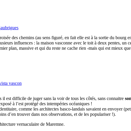
aubrigues
oisée des chemins (au sens figuré, en fait elle est à la sortie du bourg e
lusieurs influences : la maison vasconne avec le toit à deux pentes, un c
 premier plan, massive et qui du reste ne cache rien -mais qui est mieux 
vista vascon
l est difficile de juger sans la voir de tous les côtés, sans connaitre
son
 exposé à l’est protégé des intempéries océaniques !
dentitaire, comme les architectes basco-landais savaient en envoyer (petit
ins d’en trouver dans nos observations, et de les populariser !).
rchitecture vernaculaire de Maremne.