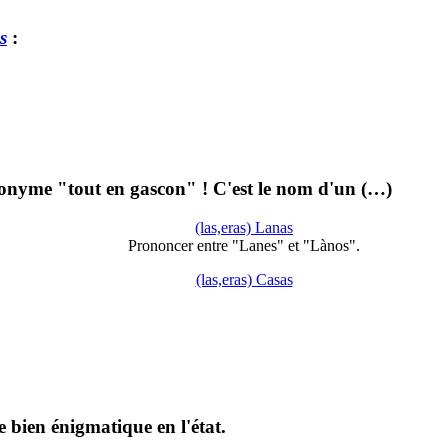
s
:
ponyme "tout en gascon" ! C'est le nom d'un (…)
(las,eras) Lanas
Prononcer entre "Lanes" et "Lànos".
(las,eras) Casas
 bien énigmatique en l'état.