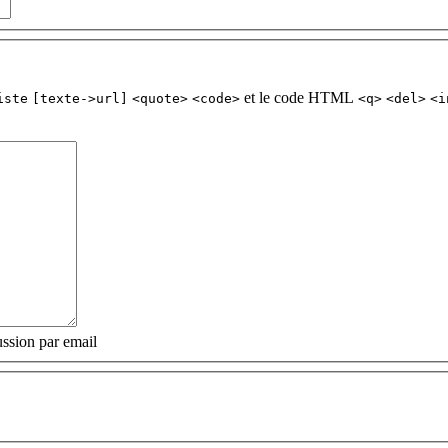
et le code HTML
iste
[texte->url]
<quote>
<code>
<q>
<del>
<i
ssion par email