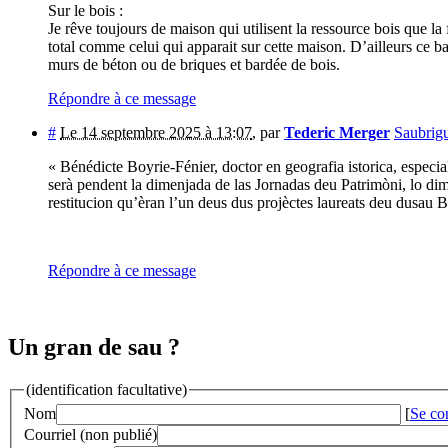
Sur le bois :
Je rêve toujours de maison qui utilisent la ressource bois que l
total comme celui qui apparait sur cette maison. D’ailleurs ce 
murs de béton ou de briques et bardée de bois.
Répondre à ce message
#
Le 14 septembre 2025 à 13:07
,
par
Tederic Merger
Saubrig
« Bénédicte Boyrie-Fénier, doctor en geografia istorica, especial
serà pendent la dimenjada de las Jornadas deu Patrimòni, lo di
restitucion qu’èran l’un deus dus projèctes laureats deu dusau 
Répondre à ce message
Un gran de sau ?
(identification facultative)
Nom
[
Se co
Courriel (non publié)