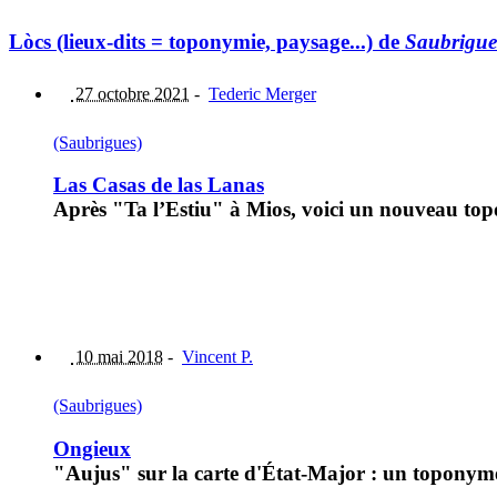
Lòcs (lieux-dits = toponymie, paysage...) de
Saubrigue
27 octobre 2021
-
Tederic Merger
(Saubrigues)
Las Casas de las Lanas
Après "Ta l’Estiu" à Mios, voici un nouveau to
10 mai 2018
-
Vincent P.
(Saubrigues)
Ongieux
"Aujus" sur la carte d'État-Major : un toponyme