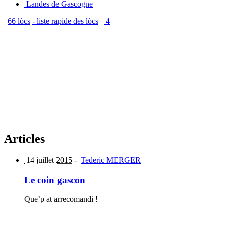
Landes de Gascogne
|
66 lòcs
- liste rapide des lòcs
|
4
Articles
14 juillet 2015
-
Tederic MERGER
Le coin gascon
Que’p at arrecomandi !