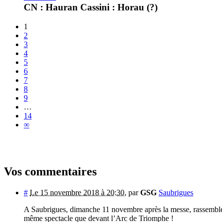
CN : Hauran Cassini : Horau (?)
1
2
3
4
5
6
7
8
9
…
14
∞
Vos commentaires
#
Le 15 novembre 2018 à 20:30
,
par
GSG
Saubrigues
A Saubrigues, dimanche 11 novembre après la messe, rassemblem
même spectacle que devant l’Arc de Triomphe !