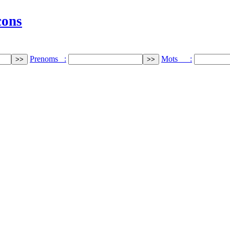
cons
Prenoms :
Mots :