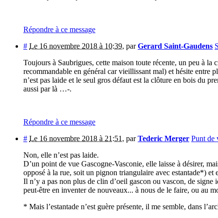
Répondre à ce message
#
Le 16 novembre 2018 à 10:39
,
par
Gerard Saint-Gaudens
S
Toujours à Saubrigues, cette maison toute récente, un peu à la cr
recommandable en général car vieillissant mal) et hésite entre p
n’est pas laide et le seul gros défaut est la clôture en bois du
aussi par là …-.
Répondre à ce message
#
Le 16 novembre 2018 à 21:51
,
par
Tederic Merger
Punt de 
Non, elle n’est pas laide.
D’un point de vue Gascogne-Vasconie, elle laisse à désirer, mais i
opposé à la rue, soit un pignon triangulaire avec estantade*) et
Il n’y a pas non plus de clin d’oeil gascon ou vascon, de signe i
peut-être en inventer de nouveaux... à nous de le faire, ou au mo
* Mais l’estantade n’est guère présente, il me semble, dans l’a