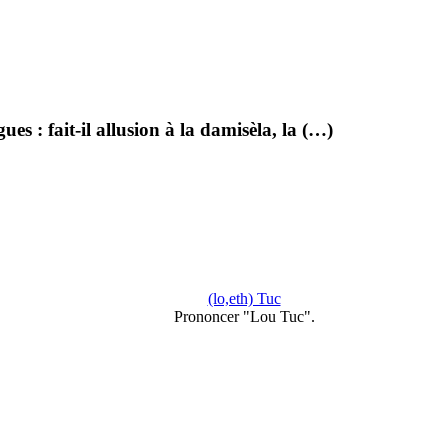
ues : fait-il allusion à la damisèla, la (…)
(lo,eth) Tuc
Prononcer "Lou Tuc".