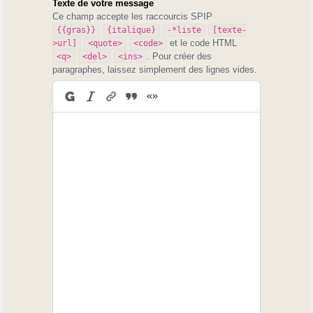
Texte de votre message
Ce champ accepte les raccourcis SPIP
{{gras}}
{italique}
-*liste
[texte-
et le code HTML
>url]
<quote>
<code>
. Pour créer des
<q>
<del>
<ins>
paragraphes, laissez simplement des lignes vides.