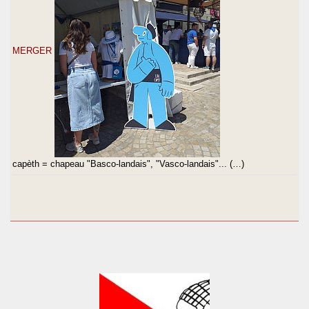
MERGER
capèth = chapeau "Basco-landais", "Vasco-landais"... (…)