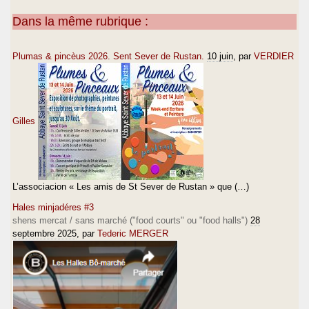
Dans la même rubrique :
Plumas & pincèus 2026. Sent Sever de Rustan.
10 juin
, par
VERDIER
Gilles
L’associacion « Les amis de St Sever de Rustan » que (…)
Hales minjadéres #3
shens mercat / sans marché ("food courts" ou "food halls")
28
septembre 2025
, par
Tederic MERGER