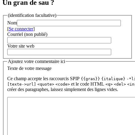
Un gran de sau ?
(identification facultative)
Nom
[
Se connecter
]
Courriel (non publié)
Votre site web
Ajoutez votre commentaire ici
Texte de votre message
Ce champ accepte les raccourcis SPIP
{{gras}}
{italique}
-*l
et le code HTML
[texte->url]
<quote>
<code>
<q>
<del>
<in
créer des paragraphes, laissez simplement des lignes vides.