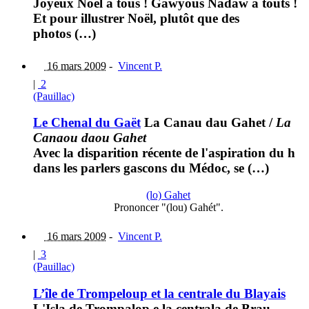
Joyeux Noël à tous ! Gawyous Nadaw a touts !
Et pour illustrer Noël, plutôt que des
photos (…)
16 mars 2009
-
Vincent P.
|
2
(Pauillac)
Le Chenal du Gaët
La Canau dau Gahet
/
La
Canaou daou Gahet
Avec la disparition récente de l'aspiration du h
dans les parlers gascons du Médoc, se (…)
(lo) Gahet
Prononcer "(lou) Gahét".
16 mars 2009
-
Vincent P.
|
3
(Pauillac)
L’île de Trompeloup et la centrale du Blayais
L'Isla de Trompalop e la centrala de Brau