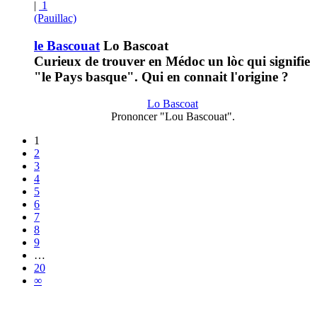
|
1
(Pauillac)
le Bascouat
Lo Bascoat
Curieux de trouver en Médoc un lòc qui signifie
"le Pays basque". Qui en connait l'origine ?
Lo Bascoat
Prononcer "Lou Bascouat".
1
2
3
4
5
6
7
8
9
…
20
∞