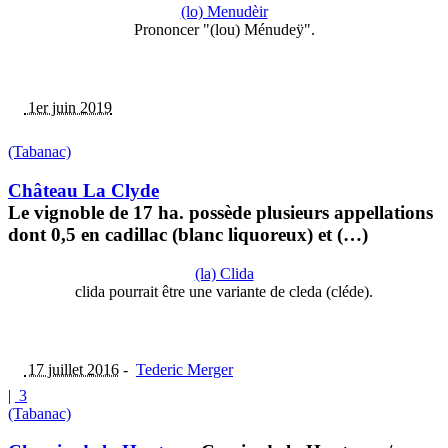
(lo) Menudèir
Prononcer "(lou) Ménudeÿ".
1er juin 2019
(Tabanac)
Château La Clyde
Le vignoble de 17 ha. possède plusieurs appellations
dont 0,5 en cadillac (blanc liquoreux) et (…)
(la) Clida
clida pourrait être une variante de cleda (cléde).
17 juillet 2016
-
Tederic Merger
|
3
(Tabanac)