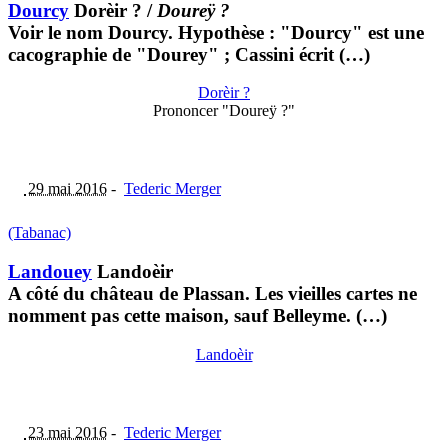
Dourcy
Dorèir ?
/
Doureÿ ?
Voir le nom Dourcy. Hypothèse : "Dourcy" est une
cacographie de "Dourey" ; Cassini écrit (…)
Dorèir ?
Prononcer "Doureÿ ?"
29 mai 2016
-
Tederic Merger
(Tabanac)
Landouey
Landoèir
A côté du château de Plassan. Les vieilles cartes ne
nomment pas cette maison, sauf Belleyme. (…)
Landoèir
23 mai 2016
-
Tederic Merger