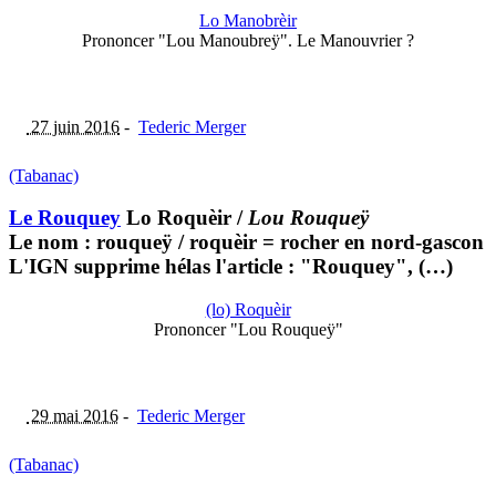
Lo Manobrèir
Prononcer "Lou Manoubreÿ". Le Manouvrier ?
27 juin 2016
-
Tederic Merger
(Tabanac)
Le Rouquey
Lo Roquèir
/
Lou Rouqueÿ
Le nom : rouqueÿ / roquèir = rocher en nord-gascon
L'IGN supprime hélas l'article : "Rouquey", (…)
(lo) Roquèir
Prononcer "Lou Rouqueÿ"
29 mai 2016
-
Tederic Merger
(Tabanac)