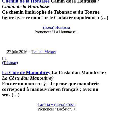
Chemin de la Hontasse
Camin de la Hontassa
/
Camïn de la Hountasse
Ce chemin limitrophe de Tabanac et du Tourne
figure avec ce nom sur le Cadastre napoléonien (…)
(la,era) Hontassa
Prononcer "La Hountasse".
27 juin 2016
-
Tederic Merger
|
1
(Tabanac)
La Côte de Manoubrey
La Còsta dau Manobrèir
/
La Còste dàu Manoubreÿ
Encore un nom en eÿ ! Je pense que manobrèir
correspond à manouvrier en français ; avec un
sens (…)
Lacòsta + (la,era) Còsta
Prononcer "Lacòsto". <