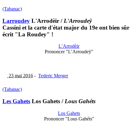
(Tabanac)
Larroudey
L'Arrodèir
/
L'Arroudeÿ
Cassini et la carte d'état major du 19e ont bien sûr
écrit "La Roudey" !
L’Arrodèir
Prononcer "L’Arroudeÿ"
23 mai 2016
-
Tederic Merger
(Tabanac)
Les Gahets
Los Gahets
/
Lous Gahéts
Los Gahets
Prononcer "Lous Gahéts"