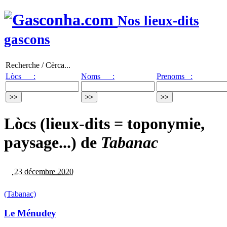
Nos lieux-dits
gascons
Recherche / Cèrca...
Lòcs :
Noms :
Prenoms :
Lòcs (lieux-dits = toponymie,
paysage...) de
Tabanac
23 décembre 2020
(Tabanac)
Le Ménudey