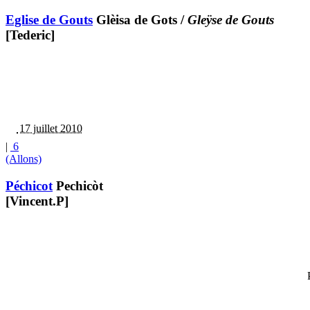
Eglise de Gouts
Glèisa de Gots
/
Gleÿse de Gouts
[Tederic]
17 juillet 2010
|
6
(Allons)
Péchicot
Pechicòt
[Vincent.P]