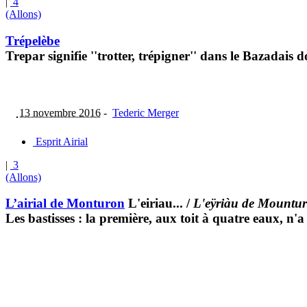
|
4
(Allons)
Trépelèbe
Trepar signifie ''trotter, trépigner'' dans le Bazadais 
13 novembre 2016
-
Tederic Merger
Esprit Airial
|
3
(Allons)
L’airial de Monturon
L'eiriau...
/
L'eÿriàu de Mountu
Les bastisses : la première, aux toit à quatre eaux, n'