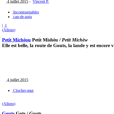
4 juillet 2015
-
Vincent P.
Incontournables
cap-de-paja
|
1
(Allons)
Petit Michéou
Petit Mishèu
/
Petit Michèw
Elle est belle, la route de Gouts, la lande y est encore v
4 juillet 2015
Clocher-mur
(Allons)
Gouts
Gots
/
Gouts