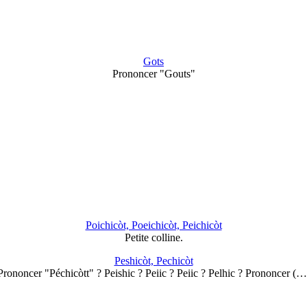
Gots
Prononcer "Gouts"
Poichicòt, Poeichicòt, Peichicòt
Petite colline.
Peshicòt, Pechicòt
Prononcer "Péchicòtt" ? Peishic ? Peiic ? Peiic ? Pelhic ? Prononcer (…