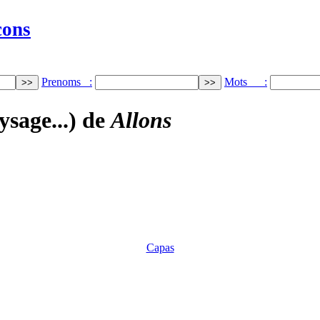
cons
Prenoms :
Mots :
ysage...) de
Allons
Capas