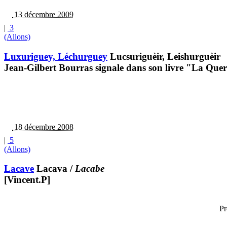
13 décembre 2009
|
3
(Allons)
Luxuriguey, Léchurguey
Lucsuriguèir, Leishurguèir
Jean-Gilbert Bourras signale dans son livre "La Quer
18 décembre 2008
|
5
(Allons)
Lacave
Lacava
/
Lacabe
[Vincent.P]
Pr