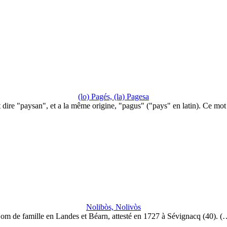
(lo) Pagés, (la) Pagesa
 dire "paysan", et a la même origine, "pagus" ("pays" en latin). Ce mo
Nolibòs, Nolivòs
om de famille en Landes et Béarn, attesté en 1727 à Sévignacq (40). (