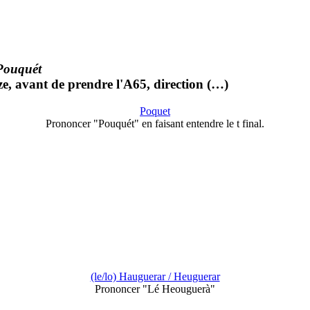
Pouquét
ze, avant de prendre l'A65, direction (…)
Poquet
Prononcer "Pouquét" en faisant entendre le t final.
(le/lo) Hauguerar / Heuguerar
Prononcer "Lé Heouguerà"