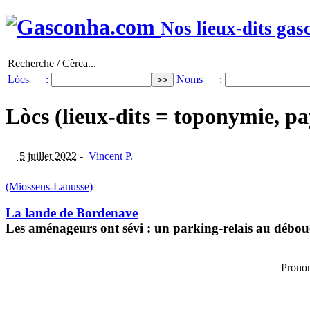
Nos lieux-dits gas
Recherche / Cèrca...
Lòcs :
Noms :
Lòcs (lieux-dits = toponymie, pa
5 juillet 2022
-
Vincent P.
(Miossens-Lanusse)
La lande de Bordenave
Les aménageurs ont sévi : un parking-relais au débo
Pronon