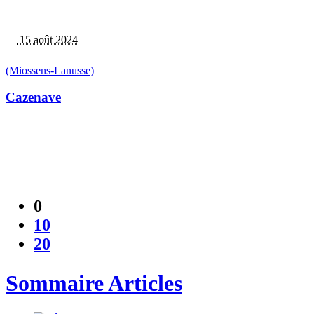
15 août 2024
(Miossens-Lanusse)
Cazenave
0
10
20
Sommaire Articles