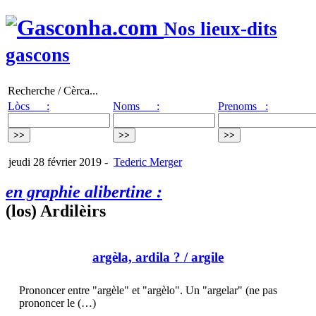
Nos lieux-dits
gascons
Recherche / Cèrca...
Lòcs :
Noms :
Prenoms :
jeudi 28 février 2019
-
Tederic Merger
en graphie alibertine :
(los) Ardilèirs
argèla, ardila ?
/ argile
Prononcer entre "argèle" et "argèlo". Un "argelar" (ne pas
prononcer le (…)