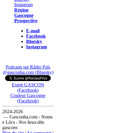
Région
Gascogne
Prospective
E-mail
Facebook
Bluesky
Instagram
Podcasts sur Ràdio País
@gasconha.com (Bluesky)
Esprit GASCON
(Facebook)
Couleur Gascogne
(Facebook)
2024-2026
— Gasconha.com - Noms
e Lòcs -
Nos lieux-dits
gascons
Plan du site
|
Se connecter
|