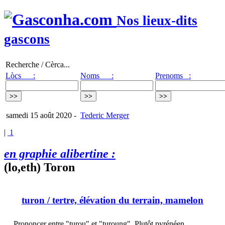
Nos lieux-dits
gascons
Recherche / Cèrca...
Lòcs :
Noms :
Prenoms :
samedi 15 août 2020
-
Tederic Merger
|
1
en graphie alibertine :
(lo,eth) Toron
turon
/ tertre, élévation du terrain, mamelon
Prononcer entre "turou" et "turoung". Plutôt pyrénéen.