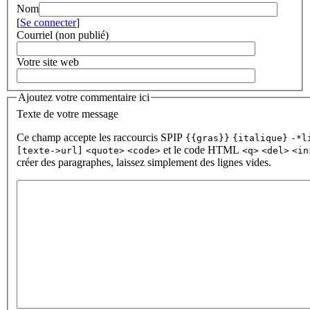
Nom
[
Se connecter
]
Courriel (non publié)
Votre site web
Ajoutez votre commentaire ici
Texte de votre message
Ce champ accepte les raccourcis SPIP
{{gras}}
{italique}
-*l
et le code HTML
[texte->url]
<quote>
<code>
<q>
<del>
<in
créer des paragraphes, laissez simplement des lignes vides.