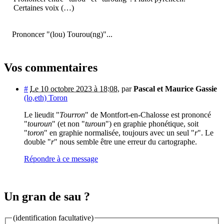
Certaines voix (…)
Prononcer "(lou) Tourou(ng)"...
Vos commentaires
#
Le 10 octobre 2023 à 18:08
,
par
Pascal et Maurice Gassie
(lo,eth) Toron
Le lieudit "
Tourron
" de Montfort-en-Chalosse est prononcé
"
touroun
" (et non "
turoun
") en graphie phonétique, soit
"
toron
" en graphie normalisée, toujours avec un seul "
r
". Le
double "
r
" nous semble être une erreur du cartographe.
Répondre à ce message
Un gran de sau ?
(identification facultative)