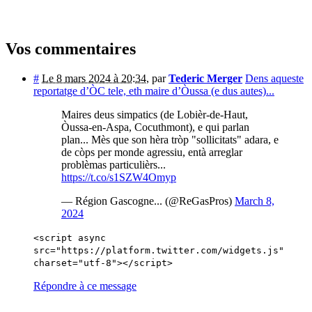
Vos commentaires
#
Le 8 mars 2024 à 20:34
,
par
Tederic Merger
Dens aqueste
reportatge d’ÒC tele, eth maire d’Òussa (e dus autes)...
Maires deus simpatics (de Lobièr-de-Haut,
Òussa-en-Aspa, Cocuthmont), e qui parlan
plan... Mès que son hèra tròp "sollicitats" adara, e
de còps per monde agressiu, entà arreglar
problèmas particulièrs...
https://t.co/s1SZW4Omyp
— Région Gascogne... (@ReGasPros)
March 8,
2024
<script async
src="https://platform.twitter.com/widgets.js"
charset="utf-8"></script>
Répondre à ce message