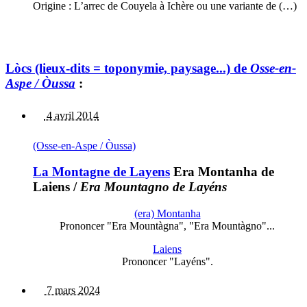
Origine : L’arrec de Couyela à Ichère ou une variante de (…)
Lòcs (lieux-dits = toponymie, paysage...) de
Osse-en-
Aspe / Òussa
:
4 avril 2014
(Osse-en-Aspe / Òussa)
La Montagne de Layens
Era Montanha de
Laiens
/
Era Mountagno de Layéns
(era) Montanha
Prononcer "Era Mountàgna", "Era Mountàgno"...
Laiens
Prononcer "Layéns".
7 mars 2024