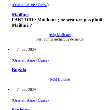
(Osse-en-Aspe / Òussa)
Mailhné
FANTOIR : Mailhane ; ne serait-ce pas plutôt
Mailhné ?
(eth) Malh ner
ner : forme archaïque de negre
7 mars 2024
(Osse-en-Aspe / Òussa)
Bugala
(eth) Bugalar
7 mars 2024
(Osse-en-Aspe / Òussa)
Soulaing