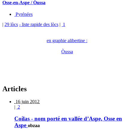
Osse-en-Aspe / Òussa
Pyrénées
|
29 lòcs
- liste rapide des lòcs
|
1
en graphie alibertine :
Òussa
Articles
16 juin 2012
|
2
Coilas - nom porté en vallée d’Aspe, Osse en
Aspe
obzaa