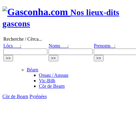
Nos lieux-dits
gascons
Recherche / Cèrca...
Lòcs :
Noms :
Prenoms :
Béarn
Ossau / Aussau
Vic-Bilh
Còr de Bearn
Còr de Bearn
Pyrénées