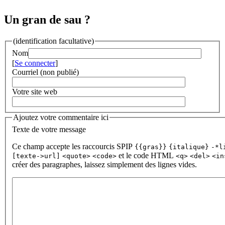
Un gran de sau ?
(identification facultative)
Nom
[
Se connecter
]
Courriel (non publié)
Votre site web
Ajoutez votre commentaire ici
Texte de votre message
Ce champ accepte les raccourcis SPIP
{{gras}}
{italique}
-*l
et le code HTML
[texte->url]
<quote>
<code>
<q>
<del>
<in
créer des paragraphes, laissez simplement des lignes vides.