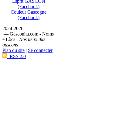
Esprit GASCON
(Facebook)
Couleur Gascogne
(Facebook)
2024-2026
— Gasconha.com - Noms
e Lòcs -
Nos lieux-dits
gascons
Plan du site
|
Se connecter
|
RSS 2.0