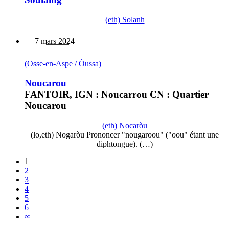
(eth) Solanh
7 mars 2024
(Osse-en-Aspe / Òussa)
Noucarou
FANTOIR, IGN : Noucarrou CN : Quartier
Noucarou
(eth) Nocaròu
(lo,eth) Nogaròu Prononcer "nougaroou" ("oou" étant une
diphtongue). (…)
1
2
3
4
5
6
∞