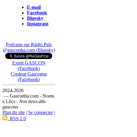
E-mail
Facebook
Bluesky
Instagram
Podcasts sur Ràdio País
@gasconha.com (Bluesky)
Esprit GASCON
(Facebook)
Couleur Gascogne
(Facebook)
2024-2026
— Gasconha.com - Noms
e Lòcs -
Nos lieux-dits
gascons
Plan du site
|
Se connecter
|
RSS 2.0