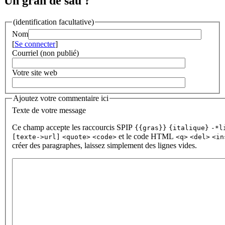
Un gran de sau ?
(identification facultative)
Nom
[
Se connecter
]
Courriel (non publié)
Votre site web
Ajoutez votre commentaire ici
Texte de votre message
Ce champ accepte les raccourcis SPIP
{{gras}}
{italique}
-*l
et le code HTML
[texte->url]
<quote>
<code>
<q>
<del>
<in
créer des paragraphes, laissez simplement des lignes vides.