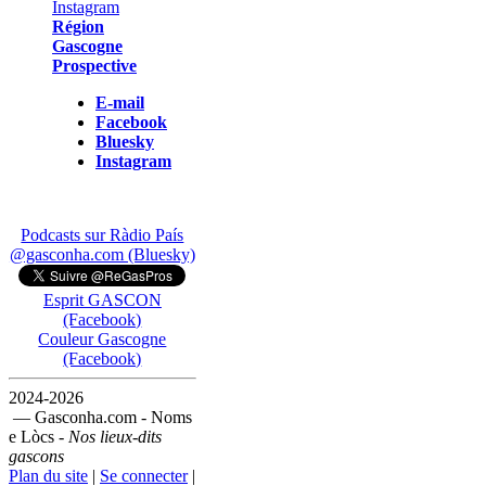
Région
Gascogne
Prospective
E-mail
Facebook
Bluesky
Instagram
Podcasts sur Ràdio País
@gasconha.com (Bluesky)
Esprit GASCON
(Facebook)
Couleur Gascogne
(Facebook)
2024-2026
— Gasconha.com - Noms
e Lòcs -
Nos lieux-dits
gascons
Plan du site
|
Se connecter
|