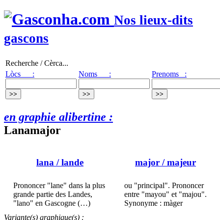
Nos lieux-dits
gascons
Recherche / Cèrca...
Lòcs :
Noms :
Prenoms :
en graphie alibertine :
Lanamajor
lana
/ lande
major
/ majeur
Prononcer "lane" dans la plus
ou "principal". Prononcer
grande partie des Landes,
entre "mayou" et "majou".
"lano" en Gascogne (…)
Synonyme : màger
Variante(s) graphique(s) :