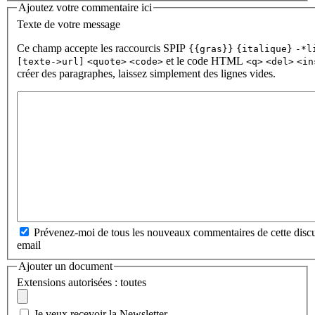
Ajoutez votre commentaire ici
Texte de votre message
Ce champ accepte les raccourcis SPIP
{{gras}}
{italique}
-*l
et le code HTML
[texte->url]
<quote>
<code>
<q>
<del>
<in
créer des paragraphes, laissez simplement des lignes vides.
Prévenez-moi de tous les nouveaux commentaires de cette discu
email
Ajouter un document
Extensions autorisées : toutes
Je veux recevoir la Newsletter