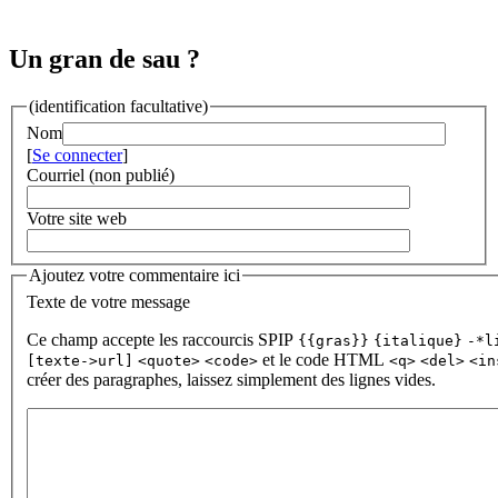
Un gran de sau ?
(identification facultative)
Nom
[
Se connecter
]
Courriel (non publié)
Votre site web
Ajoutez votre commentaire ici
Texte de votre message
Ce champ accepte les raccourcis SPIP
{{gras}}
{italique}
-*l
et le code HTML
[texte->url]
<quote>
<code>
<q>
<del>
<in
créer des paragraphes, laissez simplement des lignes vides.