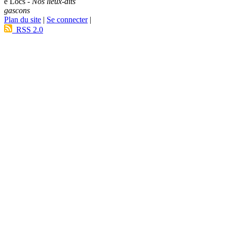
e Lòcs -
Nos lieux-dits
gascons
Plan du site
|
Se connecter
|
RSS 2.0