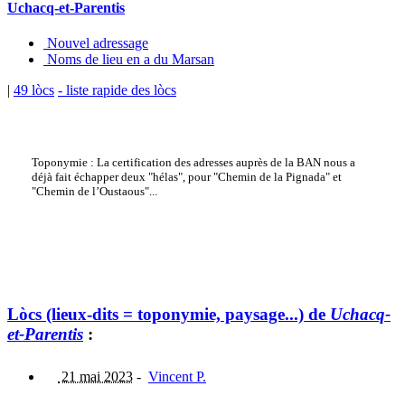
Uchacq-et-Parentis
Nouvel adressage
Noms de lieu en a du Marsan
|
49 lòcs
- liste rapide des lòcs
Toponymie : La certification des adresses auprès de la BAN nous a
déjà fait échapper deux "hélas", pour "Chemin de la Pignada" et
"Chemin de l’Oustaous"...
Lòcs (lieux-dits = toponymie, paysage...) de
Uchacq-
et-Parentis
:
21 mai 2023
-
Vincent P.