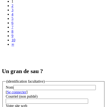
1
2
3
4
5
6
7
8
9
10
∞
Un gran de sau ?
(identification facultative)
Nom
[
Se connecter
]
Courriel (non publié)
Votre site web