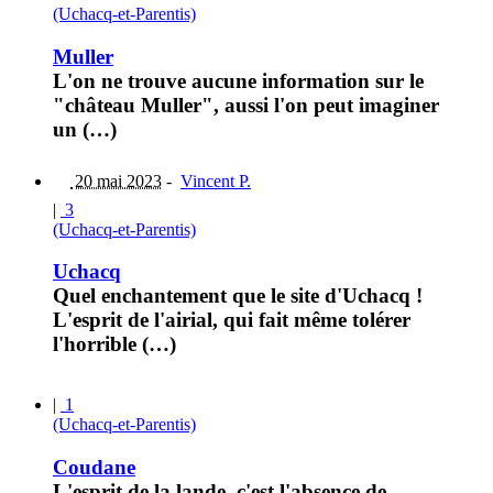
(Uchacq-et-Parentis)
Muller
L'on ne trouve aucune information sur le
"château Muller", aussi l'on peut imaginer
un (…)
20 mai 2023
-
Vincent P.
|
3
(Uchacq-et-Parentis)
Uchacq
Quel enchantement que le site d'Uchacq !
L'esprit de l'airial, qui fait même tolérer
l'horrible (…)
|
1
(Uchacq-et-Parentis)
Coudane
L'esprit de la lande, c'est l'absence de