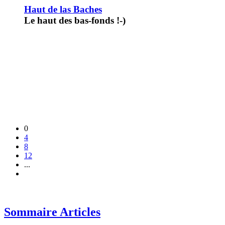
Haut de las Baches
Le haut des bas-fonds !-)
0
4
8
12
...
Sommaire Articles