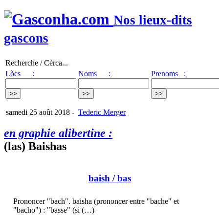
Nos lieux-dits
gascons
Recherche / Cèrca...
Lòcs :
Noms :
Prenoms :
samedi 25 août 2018
-
Tederic Merger
en graphie alibertine :
(las) Baishas
baish
/ bas
Prononcer "bach". baisha (prononcer entre "bache" et
"bacho") : "basse" (si (…)