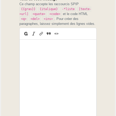
Ce champ accepte les raccourcis SPIP
{{gras}}
{italique}
-*liste
[texte-
et le code HTML
>url]
<quote>
<code>
. Pour créer des
<q>
<del>
<ins>
paragraphes, laissez simplement des lignes vides.