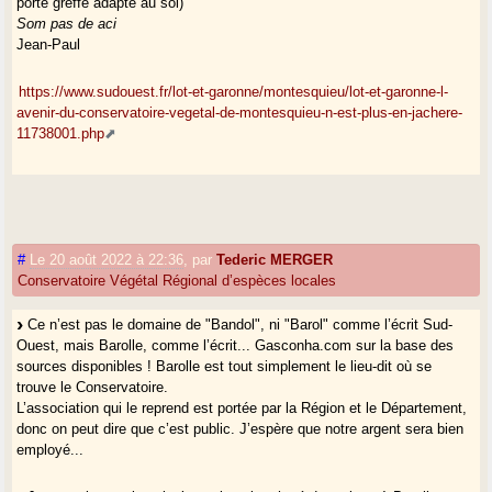
porte greffe adapté au sol)
Som pas de aci
Jean-Paul
https://www.sudouest.fr/lot-et-garonne/montesquieu/lot-et-garonne-l-
avenir-du-conservatoire-vegetal-de-montesquieu-n-est-plus-en-jachere-
11738001.php
#
Le 20 août 2022 à 22:36
,
par
Tederic MERGER
Conservatoire Végétal Régional d’espèces locales
Ce n’est pas le domaine de "Bandol", ni "Barol" comme l’écrit Sud-
Ouest, mais Barolle, comme l’écrit... Gasconha.com sur la base des
sources disponibles ! Barolle est tout simplement le lieu-dit où se
trouve le Conservatoire.
L’association qui le reprend est portée par la Région et le Département,
donc on peut dire que c’est public. J’espère que notre argent sera bien
employé...