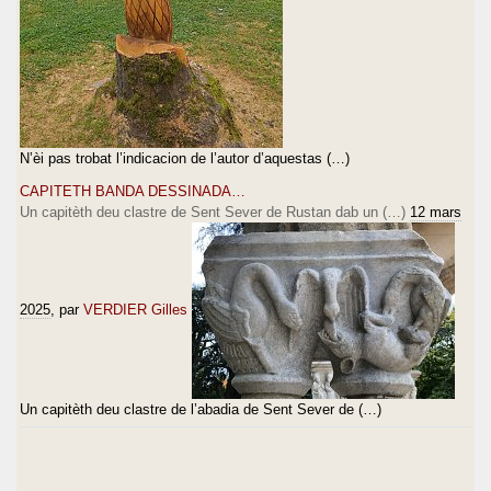
N’èi pas trobat l’indicacion de l’autor d’aquestas (…)
CAPITETH BANDA DESSINADA…
Un capitèth deu clastre de Sent Sever de Rustan dab un (…)
12 mars
2025
, par
VERDIER Gilles
Un capitèth deu clastre de l’abadia de Sent Sever de (…)