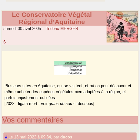
Le Conservatoire Végétal
Régional d’Aquitaine
samedi 30 avril 2005
-
Tederic MERGER
6
Plusieurs sites en Aquitaine, qui se visitent, et où on peut découvrir et
même acheter des espèces végétales bien adaptées à la région, et
parfois injustement oubliées.
[2022 : ligam mort - voir
grans de sau
ci-dessous]
Vos commentaires
#
Le 13 mai 2022 à 09:34
,
par
ducos