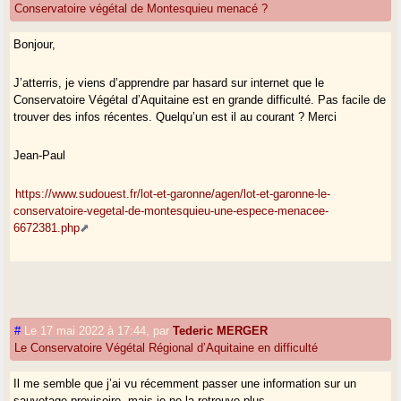
Conservatoire végétal de Montesquieu menacé ?
Bonjour,
J’atterris, je viens d’apprendre par hasard sur internet que le
Conservatoire Végétal d’Aquitaine est en grande difficulté. Pas facile de
trouver des infos récentes. Quelqu’un est il au courant ? Merci
Jean-Paul
https://www.sudouest.fr/lot-et-garonne/agen/lot-et-garonne-le-
conservatoire-vegetal-de-montesquieu-une-espece-menacee-
6672381.php
#
Le 17 mai 2022 à 17:44
,
par
Tederic MERGER
Le Conservatoire Végétal Régional d’Aquitaine en difficulté
Il me semble que j’ai vu récemment passer une information sur un
sauvetage provisoire, mais je ne la retrouve plus.