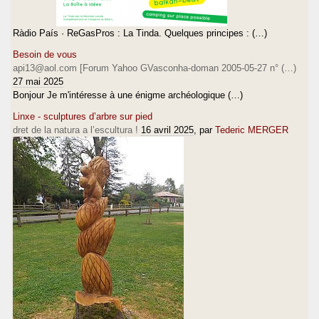
Ràdio País · ReGasPros : La Tinda. Quelques principes : (…)
Besoin de vous
api13@aol.com [Forum Yahoo GVasconha-doman 2005-05-27 n° (…)
27 mai 2025
Bonjour Je m'intéresse à une énigme archéologique (…)
Linxe - sculptures d’arbre sur pied
dret de la natura a l’escultura !
16 avril 2025
, par
Tederic MERGER