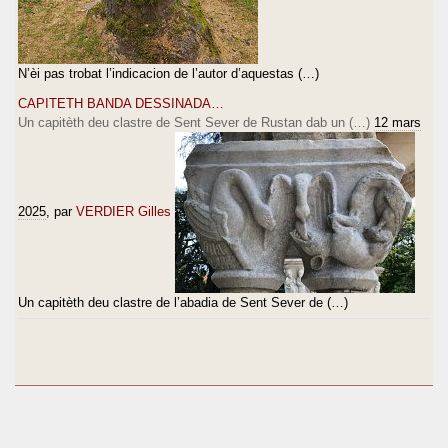
N’èi pas trobat l’indicacion de l’autor d’aquestas (…)
CAPITETH BANDA DESSINADA…
Un capitèth deu clastre de Sent Sever de Rustan dab un (…)
12 mars
2025
, par
VERDIER Gilles
Un capitèth deu clastre de l’abadia de Sent Sever de (…)