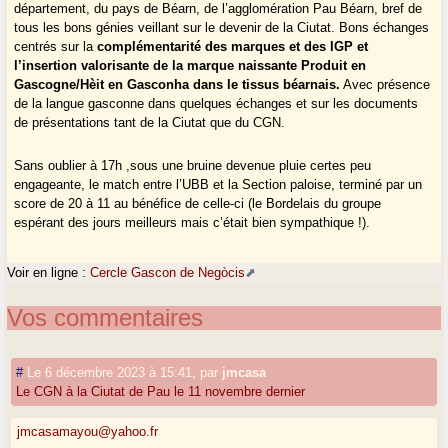
département, du pays de Béarn, de l’agglomération Pau Béarn, bref de
tous les bons génies veillant sur le devenir de la Ciutat. Bons échanges
centrés sur la
complémentarité des marques et des IGP et
l’insertion valorisante de la marque naissante Produit en
Gascogne/Hèit en Gasconha dans le tissus béarnais.
Avec présence
de la langue gasconne dans quelques échanges et sur les documents
de présentations tant de la Ciutat que du CGN.
Sans oublier à 17h ,sous une bruine devenue pluie certes peu
engageante, le match entre l’UBB et la Section paloise, terminé par un
score de 20 à 11 au bénéfice de celle-ci (le Bordelais du groupe
espérant des jours meilleurs mais c’était bien sympathique !).
Voir en ligne :
Cercle Gascon de Negòcis
Vos commentaires
#
Le 6 décembre 2023 à 15:41
,
par
jmcasa
Le CGN à la Ciutat de Pau le 11 novembre dernier
jmcasamayou@yahoo.fr