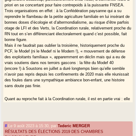
priori en se concertant pour faire contrepoids à la puissante FNSEA.
Trois organisations en effet : à la Confédération paysanne qui a su
reprendre le flambeau de la petite agriculture familiale en lui insérant de
bonnes doses d’écologie et d’altermondialisme, au risque d’être parfois
otage de LFI et des Verts, la Coordination rurale, relativement proche du
RN tout en s’en différenciant électoralement quand c’est possible, fait
bonne figure.
Mais il ne faudrait pas oublier la troisième, historiquement proche du
PCF, le Modef (ni le Medef ni le Modem !), « mouvement de défense
des exploitants familiaux », apparemment en déclin mais qui a eu de
vrais soutiens dans nos terroirs gascons : la fête du Modef 40
(encore !) à Soustons en juillet a duré longtemps bien qu’elle semble
n’avoir pas repris depuis les confinements de 2020 mais elle réunissait
des foules dans une sympathique ambiance bon-enfant, une histoire
sans doute pas finie.
Quant au reproche fait à la Coordination rurale, il est en partie vrai : elle
semble un peu se manifester comme une citadelle assiégée, mais il
faut dire que si elle semble aujourd’hui anti-écolo, les Verts et leurs
appendices extrêmes, voire extrémistes, type Les soulèvements de la
Terre ou L214 ne reculent pas devant l’ « agribashing » - c’est assez
#
Le 9 août 2023 à 15:30
,
par
Tederic MERGER
récent d’ailleurs, perceptible depuis deux ans à peine - et promeuvent
RÉSULTATS DES ÉLECTIONS 2019 DES CHAMBRES
volontiers les « viandes de synthèses » produites industriellement,