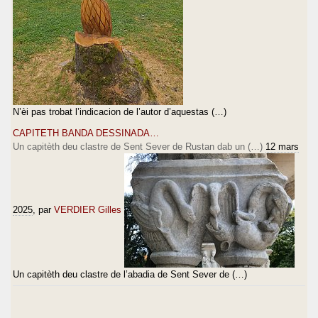
N’èi pas trobat l’indicacion de l’autor d’aquestas (…)
CAPITETH BANDA DESSINADA…
Un capitèth deu clastre de Sent Sever de Rustan dab un (…)
12 mars
2025
, par
VERDIER Gilles
Un capitèth deu clastre de l’abadia de Sent Sever de (…)