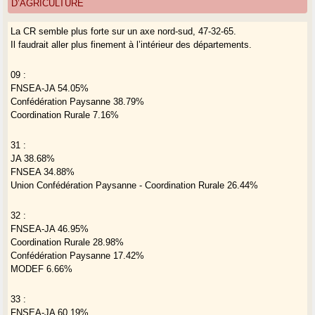
D’AGRICULTURE
avec l’objectif ultime de faire disparaitre l’élevage. Tout comme ces
organisations combattent indifféremment toutes les retenues d’eau, aux
La CR semble plus forte sur un axe nord-sud, 47-32-65.
situations pourtant bien souvent différentes les unes des autres.
Il faudrait aller plus finement à l’intérieur des départements.
Bref, nos paysans, agriculteurs, comme on voudra, vivent aujourd’hui
de sacrés défis internes et externes et l’alliance des petits ne sera pas
de trop pour les affronter.
09 :
FNSEA-JA 54.05%
Confédération Paysanne 38.79%
Coordination Rurale 7.16%
31 :
JA 38.68%
FNSEA 34.88%
Union Confédération Paysanne - Coordination Rurale 26.44%
32 :
FNSEA-JA 46.95%
Coordination Rurale 28.98%
Confédération Paysanne 17.42%
MODEF 6.66%
33 :
FNSEA-JA 60.19%