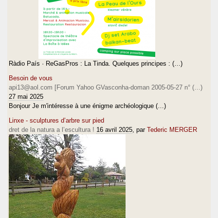
Ràdio País · ReGasPros : La Tinda. Quelques principes : (…)
Besoin de vous
api13@aol.com [Forum Yahoo GVasconha-doman 2005-05-27 n° (…)
27 mai 2025
Bonjour Je m'intéresse à une énigme archéologique (…)
Linxe - sculptures d’arbre sur pied
dret de la natura a l’escultura !
16 avril 2025
, par
Tederic MERGER