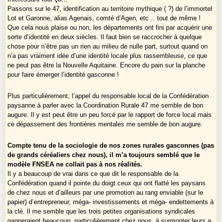
Passons sur le 47, identification au territoire mythique ( ?) de l’immortel
Lot et Garonne, alias Agenais, comté d’Agen, etc… tout de même !
Que cela nous plaise ou non, les départements ont fini par acquérir une
sorte d‘identité en deux siècles. Il faut bien se raccrocher à quelque
chose pour n’être pas un rien au milieu de nulle part, surtout quand on
n’a pas vraiment idée d’une identité locale plus rassembleuse, ce que
ne peut pas être la Nouvelle Aquitaine. Encore du pain sur la planche
pour faire émerger l’identité gasconne !
Plus particulièrement, l’appel du responsable local de la Confédération
paysanne à parler avec la Coordination Rurale 47 me semble de bon
augure. Il y est peut être un peu forcé par le rapport de force local mais
ce dépassement des frontières mentales me semble de bon augure.
Compte tenu de la sociologie de nos zones rurales gasconnes (pas
de grands céréaliers chez nous), il m’a toujours semblé que le
modèle FNSEA ne collait pas à nos réalités.
Il y a beaucoup de vrai dans ce que dit le responsable de la
Confédération quand il pointe du doigt ceux qui ont flatté les paysans
de chez nous et d’ailleurs par une promotion au rang enviable (sur le
papier) d’entrepreneur, méga- investissements et méga- endettements à
la clé. Il me semble que les trois petites organisations syndicales
gagneraient beaucoup, particulièrement chez nous, à surmonter leurs a