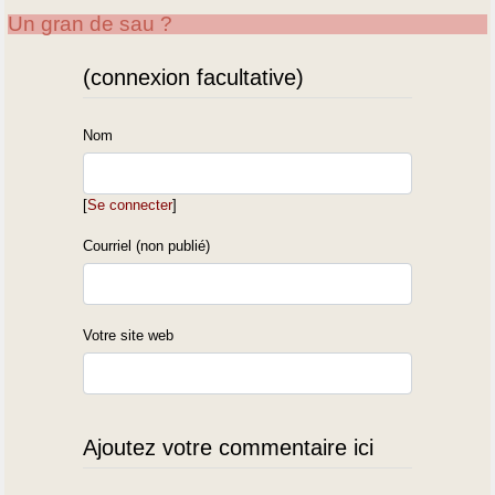
Coordination Rurale 29.55%
Un gran de sau ?
Confédération Paysanne 13.42%
(connexion facultative)
82 :
FNSEA-JA 63.23%
Confédération Paysanne 20.29%
Nom
Coordination Rurale 16.48%
https://chambres-agriculture.fr/elections2019/resultats-des-elections-
[
Se connecter
]
2019-des-chambres-dagriculture/
Courriel (non publié)
Votre site web
Ajoutez votre commentaire ici