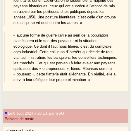
identitaire, qui en Lot-et-Garonne rassemble la majorité des
paysans historiques, ceux qui ont survécu à l’ethnocide mis
en œuvre par les politiques dites publiques depuis les
années 1950. Une posture identitaire, c’est celle d’un groupe
social qui se vit seul contre les autres. »
« aucune forme de guerre civile au sein de la population
n’améliorera ni le sort des paysans, ni la situation
écologique. Ce dont il faut nous libérer, c’est du complexe
agro-industriel. Cette collusion d’intérêts qui décide de tout
via l’administration, les banquiers, les conseillers techniques,
les marchés… et qui est parvenu à faire avaler aux paysans
qu’ils sont des « entrepreneurs », libres. Méprisés comme
« bouseux », cette flatterie était alléchante. En réalité, elle a
servi à leur déléguer leur propre élimination. »
#
Le 8 août 2023 à 20:10
,
par
GSG
Paisans de noste
Intéressant tout ça…