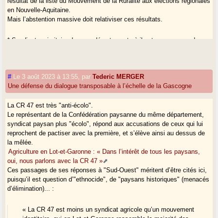
résultat de la liste du Mouvement de la Ruralité aux élections régionales
en Nouvelle-Aquitaine.
Mais l’abstention massive doit relativiser ces résultats.
* Syndicat majoritaire dans ce département où il est aux commandes
de la Chambre d’agriculture, ce qui est aussi exceptionnel ; il est
considéré comme "à droite", tient un discours fortement anti-écolo, et a
des méthodes parfois "musclées".
#
Le 3 août 2023 à 13:55
,
par
Tederic MERGER
Une défense du dialogue transposable à l’échelle de la Gascogne
La CR 47 est très "anti-écolo".
Le représentant de la Confédération paysanne du même département,
syndicat paysan plus "écolo", répond aux accusations de ceux qui lui
reprochent de pactiser avec la première, et s’élève ainsi au dessus de
la mêlée.
Agriculture en Lot-et-Garonne : « Dans l’intérêt de tous les paysans,
oui, nous parlons avec la CR 47 »
Ces passages de ses réponses à "Sud-Ouest" méritent d’être cités ici,
puisqu’il est question d’"ethnocide", de "paysans historiques" (menacés
d’élimination)... :
« La CR 47 est moins un syndicat agricole qu’un mouvement