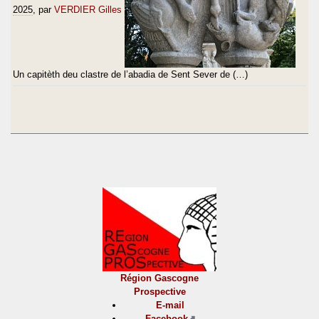
2025
, par
VERDIER Gilles
Un capitèth deu clastre de l’abadia de Sent Sever de (…)
Région Gascogne
Prospective
E-mail
Facebook