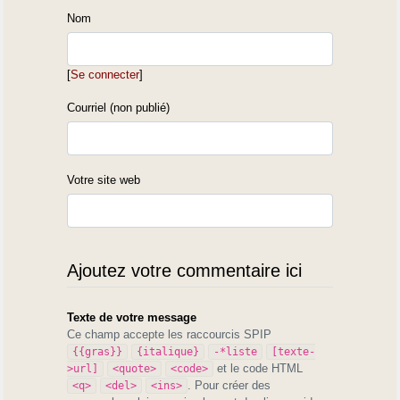
Nom
[
Se connecter
]
Courriel (non publié)
Votre site web
Ajoutez votre commentaire ici
Texte de votre message
Ce champ accepte les raccourcis SPIP
{{gras}}
{italique}
-*liste
[texte-
et le code HTML
>url]
<quote>
<code>
. Pour créer des
<q>
<del>
<ins>