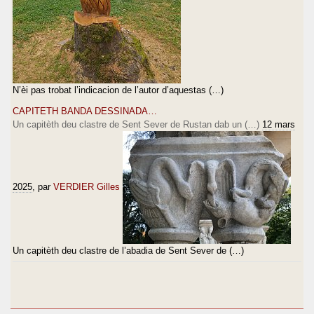
N’èi pas trobat l’indicacion de l’autor d’aquestas (…)
CAPITETH BANDA DESSINADA…
Un capitèth deu clastre de Sent Sever de Rustan dab un (…)
12 mars
2025
, par
VERDIER Gilles
Un capitèth deu clastre de l’abadia de Sent Sever de (…)