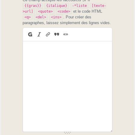
{{gras}}
{italique}
-*liste
[texte-
et le code HTML
>url]
<quote>
<code>
. Pour créer des
<q>
<del>
<ins>
paragraphes, laissez simplement des lignes vides.