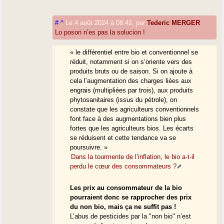
#
^
Le 4 août 2024 à 08:42
,
par
Tederic MERGER
Lo poson n’es pas la solucion !
« le différentiel entre bio et conventionnel se
réduit, notamment si on s’oriente vers des
produits bruts ou de saison. Si on ajoute à
cela l’augmentation des charges liées aux
engrais (multipliées par trois), aux produits
phytosanitaires (issus du pétrole), on
constate que les agriculteurs conventionnels
font face à des augmentations bien plus
fortes que les agriculteurs bios. Les écarts
se réduisent et cette tendance va se
poursuivre. »
Dans la tourmente de l’inflation, le bio a-t-il
perdu le cœur des consommateurs ?
Les prix au consommateur de la bio
pourraient donc se rapprocher des prix
du non bio, mais ça ne suffit pas !
L’abus de pesticides par la "non bio" n’est