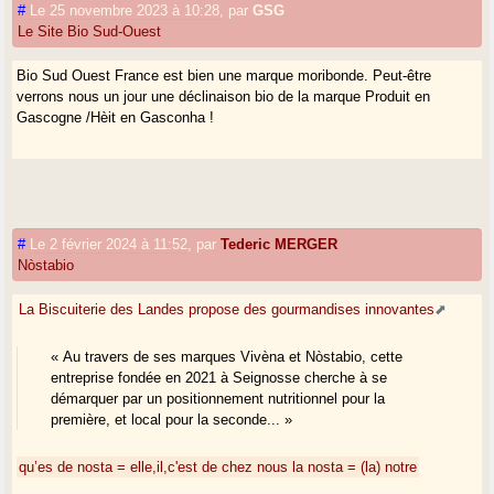
#
Le 25 novembre 2023 à 10:28
,
par
GSG
Le Site Bio Sud-Ouest
Bio Sud Ouest France est bien une marque moribonde. Peut-être
verrons nous un jour une déclinaison bio de la marque Produit en
Gascogne /Hèit en Gasconha !
#
Le 2 février 2024 à 11:52
,
par
Tederic MERGER
Nòstabio
La Biscuiterie des Landes propose des gourmandises innovantes
« Au travers de ses marques Vivèna et Nòstabio, cette
entreprise fondée en 2021 à Seignosse cherche à se
démarquer par un positionnement nutritionnel pour la
première, et local pour la seconde... »
qu’es de nosta = elle,il,c'est de chez nous
la nosta = (la) notre