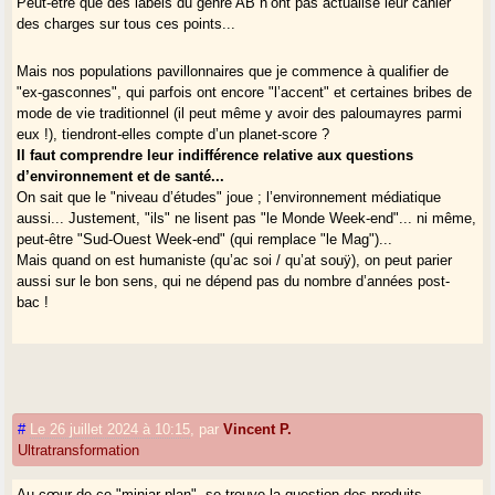
Peut-être que des labels du genre AB n’ont pas actualisé leur cahier
des charges sur tous ces points...
Mais nos populations pavillonnaires que je commence à qualifier de
"ex-gasconnes", qui parfois ont encore "l’accent" et certaines bribes de
mode de vie traditionnel (il peut même y avoir des paloumayres parmi
eux !), tiendront-elles compte d’un planet-score ?
Il faut comprendre leur indifférence relative aux questions
d’environnement et de santé...
On sait que le "niveau d’études" joue ; l’environnement médiatique
aussi... Justement, "ils" ne lisent pas "le Monde Week-end"... ni même,
peut-être "Sud-Ouest Week-end" (qui remplace "le Mag")...
Mais quand on est humaniste (qu’ac soi / qu’at souÿ), on peut parier
aussi sur le bon sens, qui ne dépend pas du nombre d’années post-
bac !
#
Le 26 juillet 2024 à 10:15
,
par
Vincent P.
Ultratransformation
Au cœur de ce "minjar plan", se trouve la question des produits