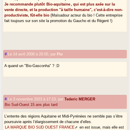
Je recommande plutôt
Bio-aquitaine
, qui est plus axée sur la
vente directe, et la production "à taille humaine", c’est-à-dire non-
productiviste, fût-elle bio
(Maïsadour acteur du bio ! Cette entreprise
fait toujours sur son site la promotion du Gaucho et du Régent !)
#
Le 14 avril 2008 à 20:00
,
par
Flo
A quand un "Bio-Gasconha" ? :D
#
Le 3 novembre 2023 à 17:13
,
par
Tederic MERGER
Bio Sud-Ouest 15 ans plus tard
L’entente des régions Aquitaine et Midi-Pyrénées ne semble pas s’être
poursuivie après l’élargissement de chacune d’elles.
LA MARQUE BIO SUD OUEST FRANCE
en est issue, mais elle est