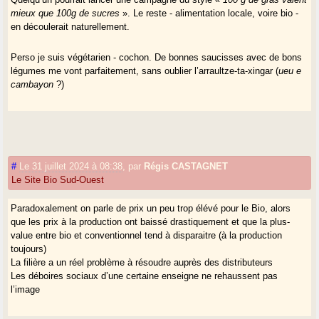
mieux que 100g de sucres
». Le reste - alimentation locale, voire bio -
en découlerait naturellement.
Perso je suis végétarien - cochon. De bonnes saucisses avec de bons
légumes me vont parfaitement, sans oublier l’arraultze-ta-xingar (
ueu e
cambayon
?)
#
Le 31 juillet 2024 à 08:38
,
par
Régis CASTAGNET
Le Site Bio Sud-Ouest
Paradoxalement on parle de prix un peu trop élévé pour le Bio, alors
que les prix à la production ont baissé drastiquement et que la plus-
value entre bio et conventionnel tend à disparaitre (à la production
toujours)
La filière a un réel problème à résoudre auprès des distributeurs
Les déboires sociaux d’une certaine enseigne ne rehaussent pas
l’image