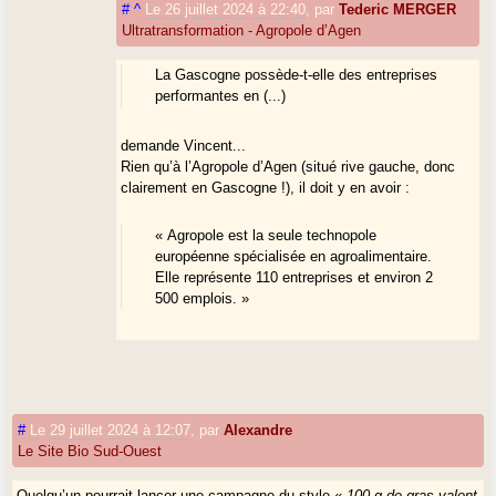
#
^
Le 26 juillet 2024 à 22:40
,
par
Tederic MERGER
Ultratransformation - Agropole d’Agen
La Gascogne possède-t-elle des entreprises
performantes en (...)
demande Vincent...
Rien qu’à l’Agropole d’Agen (situé rive gauche, donc
clairement en Gascogne !), il doit y en avoir :
« Agropole est la seule technopole
européenne spécialisée en agroalimentaire.
Elle représente 110 entreprises et environ 2
500 emplois. »
#
Le 29 juillet 2024 à 12:07
,
par
Alexandre
Le Site Bio Sud-Ouest
Quelqu’un pourrait lancer une campagne du style «
100 g de gras valent