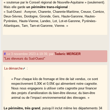
« soutenue par le Conseil régional de Nouvelle-Aquitaine » (seulement).
Mais elle garde
un périmètre trans-régional
:
« Sud-Ouest : Aveyron, Charente, Charente-Maritime, Creuse, Corrèze,
Deux-Sèvres, Dordogne, Gironde, Gers, Haute-Garonne, Hautes-
Pyrénées, Haute-Vienne, Landes, Lot, Lot-et-Garonne, Pyrénées-
Atlantiques, Tarn, Tarn-et-Garonne, Vienne. »
#
Le 3 novembre 2023 à 19:39
,
par
Tederic MERGER
"Les éleveurs du Sud-Ouest"
La démarche
:
« Pour chaque kilo de fromage et litre de lait vendus, ce sont
respectivement 0,30€ et 0,05€ qui alimentent notre cagnotte.
Nous nous engageons à utiliser cette cagnotte pour financer
des projets d’amélioration du bien-être éleveur, du bien-être
animal ou de l’impact environnemental des élevages. »
Le périmètre, très grand
, puisqu’il inclut même les départements 34