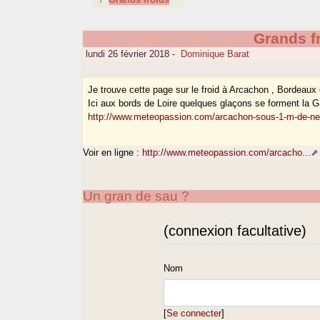
Grands f
lundi 26 février 2018
-
Dominique Barat
Je trouve cette page sur le froid à Arcachon , Bordeaux 
Ici aux bords de Loire quelques glaçons se forment la Ga
http://www.meteopassion.com/arcachon-sous-1-m-de-ne
Voir en ligne :
http://www.meteopassion.com/arcacho...
Un gran de sau ?
(connexion facultative)
Nom
[
Se connecter
]