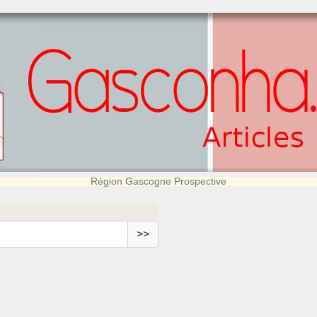
Région Gascogne Prospective
>>