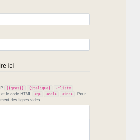
e ici
PIP
{{gras}}
{italique}
-*liste
et le code HTML
. Pour
<q>
<del>
<ins>
ement des lignes vides.