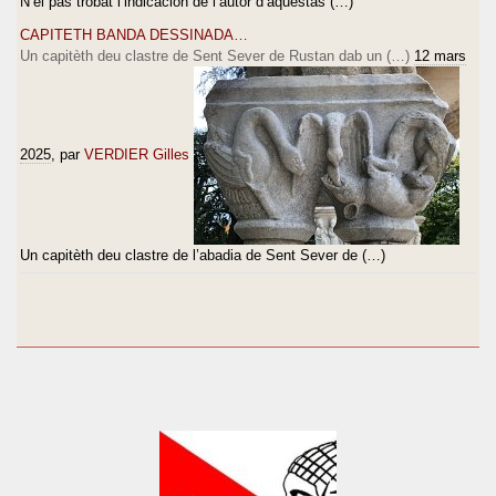
N’èi pas trobat l’indicacion de l’autor d’aquestas (…)
CAPITETH BANDA DESSINADA…
Un capitèth deu clastre de Sent Sever de Rustan dab un (…)
12 mars
2025
, par
VERDIER Gilles
Un capitèth deu clastre de l’abadia de Sent Sever de (…)