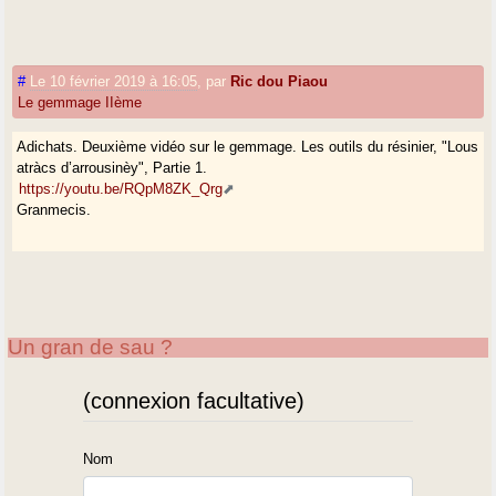
#
Le 10 février 2019 à 16:05
,
par
Ric dou Piaou
Le gemmage IIème
Adichats. Deuxième vidéo sur le gemmage. Les outils du résinier, "Lous
atràcs d’arrousinèy", Partie 1.
https://youtu.be/RQpM8ZK_Qrg
Granmecis.
Un gran de sau ?
(connexion facultative)
Nom