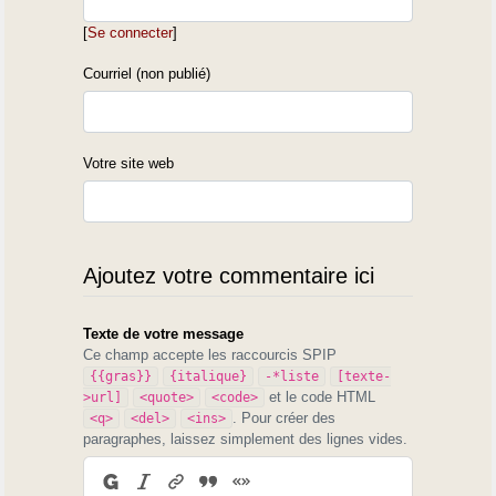
[
Se connecter
]
Courriel (non publié)
Votre site web
Ajoutez votre commentaire ici
Texte de votre message
Ce champ accepte les raccourcis SPIP
{{gras}}
{italique}
-*liste
[texte-
et le code HTML
>url]
<quote>
<code>
. Pour créer des
<q>
<del>
<ins>
paragraphes, laissez simplement des lignes vides.