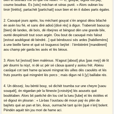
coume boudras. Es [sès] méchan et séras punit. » Alors oubran lou
tiroir [tirétto], partachèt [partichait] soun bien et én it dubes parts égales.
2. Caouqué jours après, lou méchant gouyat s’én angout déou bilaché
én asén lou fié, et sans diré adioû [disé rés] à digun. Trabersèt baoucop
[bien] dé landes, dé boïs, dé ribeÿres et béngout dén une grande bile,
ounté despénsèt tout soun argén. Oou bout de caouqué més falout
[estout aoubligeat dé béndré...] qué béndoussi sés ardes [habilleméns]
à une bieille fame et qué sé louguessi beÿlet : l’émbièrént [mandèrent]
aou champ pér garda les asés et lés bèous.
3. Alors fut [estout] bien malérous. N’agout [about] plus [pas meÿ] dé lit
pér dourmi la nüyt, ni dé uc pér sé câoua quand y asèou frét. Abèou
caoûqué cot tant hame qu’aouré mingnat lés uilles dés caouléts et lés
fruts pourrits qué mingnént lés porcs ; mais digun né li [y] baillabe rés.
4. Un désseÿ, lou bénté bouy, sé dichèt toumba sur une cheyre [saou
souquét], én régardan pér la féneste [croisèÿe] lés aousets qué
boulétaben. Alors bit parêché din lou ciel la lueu [lube] et lés éstèles et
sé digout én plouran : « Là-bas l’oustaou dé moun paÿ és plén de
baÿlets qué an pan et bin, êous, ourmaché tant qu’én [qué n’én] bolent.
Péndén aquét tén jou mori de hame aci.