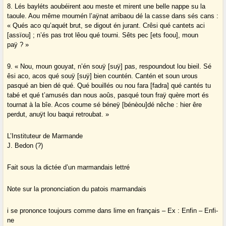
8. Lés bayléts aoubéirent aou meste et mirent une belle nappe su la
taoule. Aou même moumén l’aÿnat arribaou dé la casse dans sés cans :
« Qués aco qu’aquét brut, se digout én jurant. Crêsi qué cantets aci
[assïou] ; n’és pas trot lêou qué tourni. Sêts pec [ets foou], moun
paÿ ? »
9. « Nou, moun gouyat, n’én souÿ [suÿ] pas, respoundout lou bieil. Sé
êsi aco, acos qué souÿ [suÿ] bien countén. Cantén et soun urous
pasqué an bien dé qué. Qué bouillés ou nou fara [fadra] qué cantés tu
tabé et qué t’amusés dan nous aoûs, pasqué toun fraÿ quère mort és
tournat à la bîe. Acos coume sé béneÿ [bénèou]dé nêche : hier êre
perdut, anuÿt lou baqui retroubat. »
L’Instituteur de Marmande
J. Bedon (?)
Fait sous la dictée d’un marmandais lettré
Note sur la prononciation du patois marmandais
i se prononce toujours comme dans lime en français – Ex : Enfin – Enfi-
ne