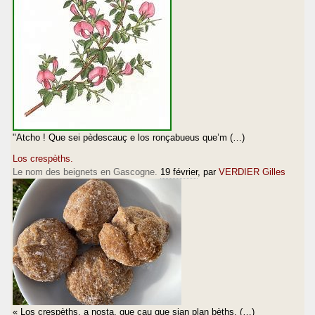
"Atcho ! Que sei pèdescauç e los ronçabueus que’m (…)
Los crespèths.
Le nom des beignets en Gascogne.
19 février
, par
VERDIER Gilles
« Los crespèths, a nosta, que cau que sian plan bèths, (…)