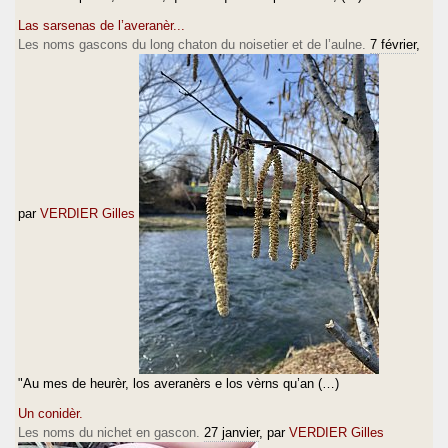
Las sarsenas de l’averanèr...
Les noms gascons du long chaton du noisetier et de l’aulne.
7 février
,
par
VERDIER Gilles
"Au mes de heurèr, los averanèrs e los vèrns qu’an (…)
Un conidèr.
Les noms du nichet en gascon.
27 janvier
, par
VERDIER Gilles