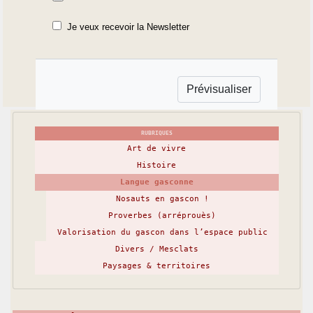
Je veux recevoir la Newsletter
RUBRIQUES
Art de vivre
Histoire
Langue gasconne
Nosauts en gascon !
Proverbes (arréprouès)
Valorisation du gascon dans l’espace public
Divers / Mesclats
Paysages & territoires