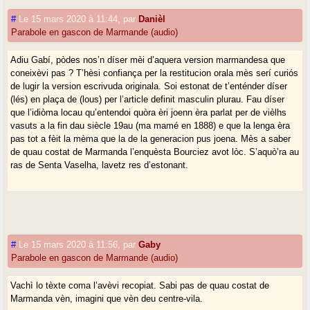
#
Le 15 mars 2020 à 11:44
,
par
Danièl
Parabole en gascon de Marmande (audio)
Adiu Gabí, pòdes nos’n díser mèi d’aquera version marmandesa que
coneixèvi pas ? T’hèsi confiança per la restitucion orala mès serí curiós
de lugir la version escrivuda originala. Soi estonat de t’enténder díser
(lés) en plaça de (lous) per l’article definit masculin plurau. Fau díser
que l’idiòma locau qu’entendoi quòra èri joenn èra parlat per de vièlhs
vasuts a la fin dau siècle 19au (ma mamé en 1888) e que la lenga èra
pas tot a fèit la mèma que la de la generacion pus joena. Mès a saber
de quau costat de Marmanda l’enquèsta Bourciez avot lòc. S’aquò’ra au
ras de Senta Vaselha, lavetz res d’estonant.
#
Le 15 mars 2020 à 11:56
,
par
Gaby
Parabole en gascon de Marmande (audio)
Vachì lo tèxte coma l’avèvi recopiat. Sabi pas de quau costat de
Marmanda vèn, imagini que vèn deu centre-vila.