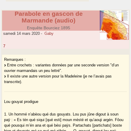
Parabole en gascon de
Marmande (audio)
Enquête Bourciez 1895
samedi 14 mars 2020
-
Gaby
7
Remarques :
Entre crochets : variantes données par une seconde version "d’un
ouvrier marmandais un peu lettré".
Il existe une autre version pour la Madeleine (je ne l’avais pas
transcrite).
Lou gouyat prodigue
1. Un hommé n’abèou qué dus gouyats. Lou pus jûne digout à soun
paÿ : « Es tén qué siqui [qué esti] moun mèsté et qu’aouji argén. Fôou
qué pousqui m’én ana et qué bési paÿs. Partachats [partichats] boste
bien et dounats mé so qué mé rébén. — O, gouyat, digout lou paÿ,