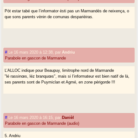
Pòt estar tabé que l’informator èsti pas un Marmandés de neixença, o
que sons parents vènin de comunas desparièiras.
#
Le 16 mars 2020 à 12:38
,
par
Andriu
Parabole en gascon de Marmande
L’ALLOC indique pour Beaupuy, limitrophe nord de Marmande
"lé rassinœs, léz branquœs", mais si l’informateur est bien natif de là,
ses parents sont de Puymiclan et Agmé, en zone périgorde !!!
#
Le 16 mars 2020 à 16:15
,
par
Danièl
Parabole en gascon de Marmande (audio)
5. Andriu