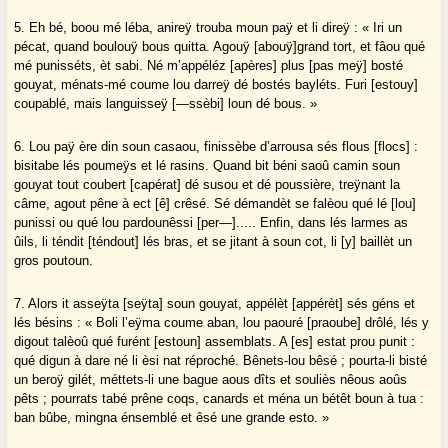
5. Eh bé, boou mé léba, anireÿ trouba moun paÿ et li direÿ : « Iri un
pécat, quand boulouÿ bous quitta. Agouÿ [abouÿ]grand tort, et fâou qué
mé punisséts, èt sabi. Né m’appéléz [apères] plus [pas meÿ] bosté
gouyat, ménats-mé coume lou darreÿ dé bostés bayléts. Furi [estouy]
coupablé, mais languisseÿ [—ssèbi] loun dé bous. »
6. Lou paÿ ère din soun casaou, finissèbe d’arrousa sés flous [flocs] :
bisitabe lés poumeÿs et lé rasins. Quand bit béni saoû camin soun
gouyat tout coubert [capérat] dé susou et dé poussière, treÿnant la
câme, agout pêne à ect [ê] crêsé. Sé démandèt se falèou qué lé [lou]
punissi ou qué lou pardounêssi [per—]..... Enfin, dans lés larmes as
ûils, li téndit [téndout] lés bras, et se jitant à soun cot, li [y] baillèt un
gros poutoun.
7. Alors it asseÿta [seÿta] soun gouyat, appélèt [appérèt] sés géns et
lés bésins : « Boli l’eÿma coume aban, lou paouré [praoube] drôlé, lés y
digout talèoû qué furént [estoun] assemblats. A [es] estat prou punit :
qué digun à dare né li èsi nat réproché. Bênets-lou bêsé ; pourta-li bisté
un beroÿ gilét, méttets-li une bague aous dîts et souliès nêous aoûs
pêts ; pourrats tabé prêne coqs, canards et ména un bétêt boun à tua :
ban bûbe, mingna énsemblé et êsé une grande esto. »