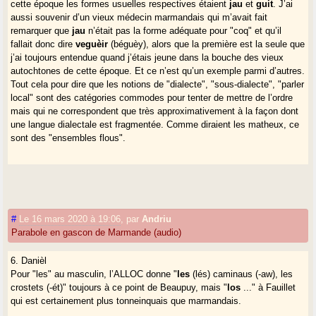
cette époque les formes usuelles respectives étaient
jau
et
guit
. J’ai
aussi souvenir d’un vieux médecin marmandais qui m’avait fait
remarquer que
jau
n’était pas la forme adéquate pour "coq" et qu’il
fallait donc dire
veguèir
(béguèy), alors que la première est la seule que
j’ai toujours entendue quand j’étais jeune dans la bouche des vieux
autochtones de cette époque. Et ce n’est qu’un exemple parmi d’autres.
Tout cela pour dire que les notions de "dialecte", "sous-dialecte", "parler
local" sont des catégories commodes pour tenter de mettre de l’ordre
mais qui ne correspondent que très approximativement à la façon dont
une langue dialectale est fragmentée. Comme diraient les matheux, ce
sont des "ensembles flous".
#
Le 16 mars 2020 à 19:06
,
par
Andriu
Parabole en gascon de Marmande (audio)
6. Danièl
Pour "les" au masculin, l’ALLOC donne "
les
(lés) caminaus (-aw), les
crostets (-ét)" toujours à ce point de Beaupuy, mais "
los
..." à Fauillet
qui est certainement plus tonneinquais que marmandais.