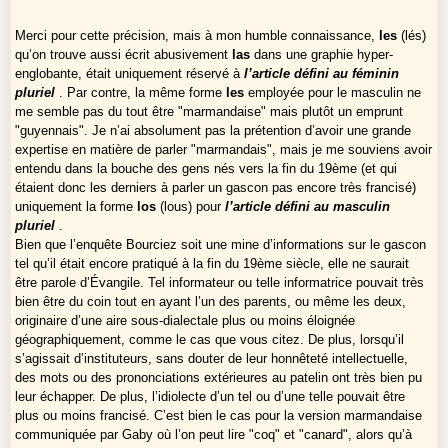
Merci pour cette précision, mais à mon humble connaissance,
les
(lés)
qu’on trouve aussi écrit abusivement
las
dans une graphie hyper-
englobante, était uniquement réservé à
l’article défini au féminin
pluriel
. Par contre, la même forme
les
employée pour le masculin ne
me semble pas du tout être "marmandaise" mais plutôt un emprunt
"guyennais". Je n’ai absolument pas la prétention d’avoir une grande
expertise en matière de parler "marmandais", mais je me souviens avoir
entendu dans la bouche des gens nés vers la fin du 19ème (et qui
étaient donc les derniers à parler un gascon pas encore très francisé)
uniquement la forme
los
(lous) pour
l’article défini au masculin
pluriel
.
Bien que l’enquête Bourciez soit une mine d’informations sur le gascon
tel qu’il était encore pratiqué à la fin du 19ème siècle, elle ne saurait
être parole d’Évangile. Tel informateur ou telle informatrice pouvait très
bien être du coin tout en ayant l’un des parents, ou même les deux,
originaire d’une aire sous-dialectale plus ou moins éloignée
géographiquement, comme le cas que vous citez. De plus, lorsqu’il
s’agissait d’instituteurs, sans douter de leur honnêteté intellectuelle,
des mots ou des prononciations extérieures au patelin ont très bien pu
leur échapper. De plus, l’idiolecte d’un tel ou d’une telle pouvait être
plus ou moins francisé. C’est bien le cas pour la version marmandaise
communiquée par Gaby où l’on peut lire "coq" et "canard", alors qu’à