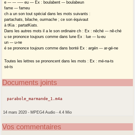
e --- --- ----- eu — Ex : boulabent --- boulabeun
fame --- fameu
ch a un son tout spécial dans les mots suivants :
partachats, bilache, ourmache ; ce son équivaut
à tKia : partatKiats.
Dans les autres mots il a le son ordinaire ch : Ex : nêché --- nê-ché
u se prononce toujours comme dans lune Ex : lue --- lu-eu
un --- u-ne
é se prononce toujours comme dans bonté Ex : argén --- ar-gé-ne
Toutes les lettres se prononcent dans les mots : Ex : mé-na-ts
sè-ts
Documents joints
parabole_marmande_1.m4a
14 mars 2020
-
MPEG4 Audio
-
4.4 Mio
Vos commentaires