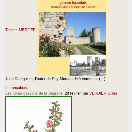
Tederic MERGER
Jean Dartigolles, l’autor de Pey Marsau dejà comentat (…)
Lo ronçabueu.
Les noms gascons de la Bugrane.
28 février
, par
VERDIER Gilles