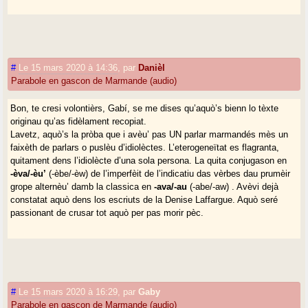
#
Le 15 mars 2020 à 14:36
,
par
Danièl
Parabole en gascon de Marmande (audio)
Bon, te cresi volontièrs, Gabí, se me dises qu’aquò’s bienn lo tèxte
originau qu’as fidèlament recopiat.
Lavetz, aquò’s la pròba que i avèu’ pas UN parlar marmandés mès un
faixèth de parlars o puslèu d’idiolèctes. L’eterogeneïtat es flagranta,
quitament dens l’idiolècte d’una sola persona. La quita conjugason en
-èva/-èu’
(-èbe/-èw) de l’imperfèit de l’indicatiu das vèrbes dau prumèir
grope alternèu’ damb la classica en
-ava/-au
(-abe/-aw) . Avèvi dejà
constatat aquò dens los escriuts de la Denise Laffargue. Aquò seré
passionant de crusar tot aquò per pas morir pèc.
#
Le 15 mars 2020 à 16:29
,
par
Gaby
Parabole en gascon de Marmande (audio)