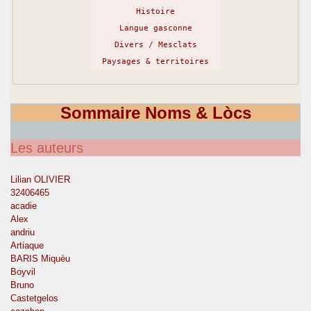
Histoire
Langue gasconne
Divers / Mesclats
Paysages & territoires
Sommaire Noms & Lòcs
Les auteurs
Lilian OLIVIER
32406465
acadie
Alex
andriu
Artiaque
BARIS Miquèu
Boyvil
Bruno
Castetgelos