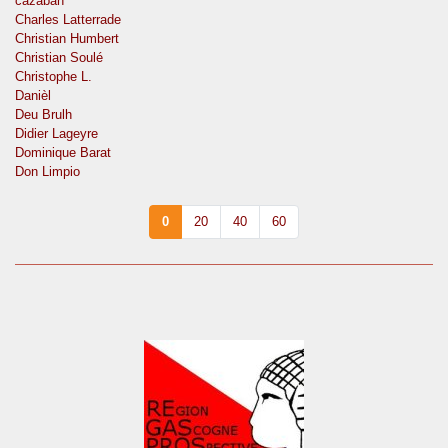
cazaban
Charles Latterrade
Christian Humbert
Christian Soulé
Christophe L.
Danièl
Deu Brulh
Didier Lageyre
Dominique Barat
Don Limpio
0
20
40
60