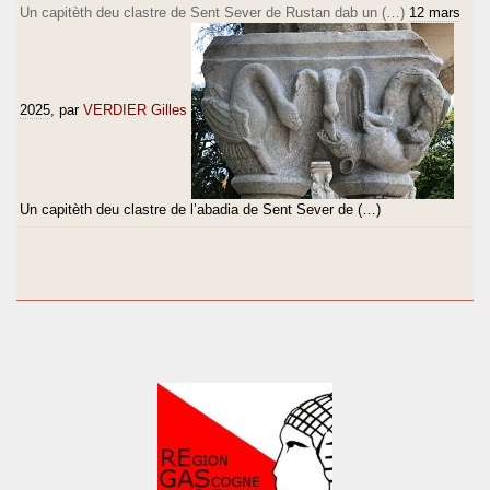
Un capitèth deu clastre de Sent Sever de Rustan dab un (…)
12 mars
2025
, par
VERDIER Gilles
Un capitèth deu clastre de l’abadia de Sent Sever de (…)