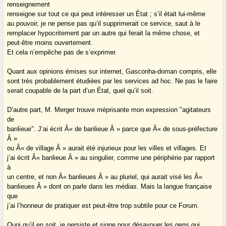
renseignement
renseigne sur tout ce qui peut intéresser un État ; s’il était lui-même
au pouvoir, je ne pense pas qu’il supprimerait ce service, saut à le
remplacer hypocritement par un autre qui ferait la même chose, et
peut-être moins ouvertement.
Et cela n’empêche pas de s’exprimer.
Quant aux opinions émises sur internet, Gasconha-doman compris, elle
sont très probablement étudiées par les services ad hoc. Ne pas le faire
serait coupable de la part d’un État, quel qu’il soit.
D’autre part, M. Merger trouve méprisante mon expression "agitateurs
de
banlieue". J’ai écrit Â« de banlieue Â » parce que Â« de sous-préfecture
Â »
ou Â« de village Â » aurait été injurieux pour les villes et villages. Et
j’ai écrit Â« banlieue Â » au singulier, comme une périphérie par rapport
à
un centre, et non Â« banlieues Â » au pluriel, qui aurait visé les Â«
banlieues Â » dont on parle dans les médias. Mais la langue française
que
j’ai l’honneur de pratiquer est peut-être trop subtile pour ce Forum.
Quoi qu’il en soit, je persiste et signe pour désavouer les gens qui