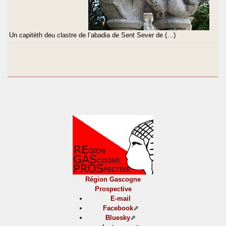
Un capitèth deu clastre de l’abadia de Sent Sever de (…)
Région Gascogne
Prospective
E-mail
Facebook
Bluesky