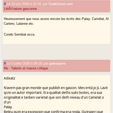
#
Le 24 juin 2008 à 20:34
,
par
Txatti@aol.com
LittÃ©rature gasconne
Heureusement que nous avons encore les écrits des Palay, Camélat, Al
Cartero, Lalanne etc.
Condo Sembiat ecca.
#
Le 3 juillet 2008 à 09:18
,
par
gatesquiro
Re : Talents et masse critique
Adixatz
N'avem pas gran monde que publish en gascon. Mes entà jo JL Lavit
qu'ei un autor important. Era qualitat deths sués textes, era sua
originalitat e tanben varietat que son deth niveau d'un Camelat o
d'un
Palay.
Beleu qu'ei era excepcion que confirma era regla. Qu'esperi que