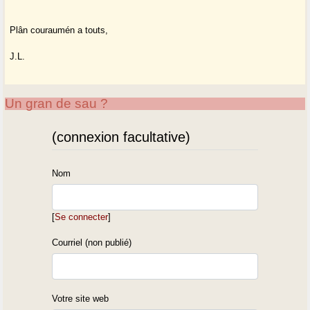
Plân couraumén a touts,
J.L.
Un gran de sau ?
(connexion facultative)
Nom
[
Se connecter
]
Courriel (non publié)
Votre site web