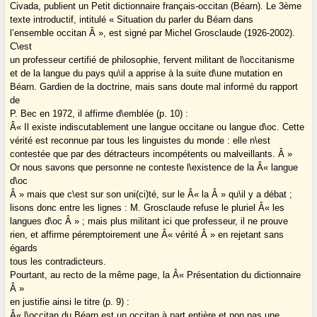
Civada, publient un Petit dictionnaire français-occitan (Béarn). Le 3ème
texte introductif, intitulé « Situation du parler du Béarn dans
l’ensemble occitan Â », est signé par Michel Grosclaude (1926-2002).
C\est
un professeur certifié de philosophie, fervent militant de l\occitanisme
et de la langue du pays qu\il a apprise à la suite d\une mutation en
Béarn. Gardien de la doctrine, mais sans doute mal informé du rapport
de
P. Bec en 1972, il affirme d\emblée (p. 10) :
Â« Il existe indiscutablement une langue occitane ou langue d\oc. Cette
vérité est reconnue par tous les linguistes du monde : elle n\est
contestée que par des détracteurs incompétents ou malveillants. Â »
Or nous savons que personne ne conteste l\existence de la Â« langue
d\oc
Â » mais que c\est sur son uni(ci)té, sur le Â« la Â » qu\il y a débat ;
lisons donc entre les lignes : M. Grosclaude refuse le pluriel Â« les
langues d\oc Â » ; mais plus militant ici que professeur, il ne prouve
rien, et affirme péremptoirement une Â« vérité Â » en rejetant sans
égards
tous les contradicteurs.
Pourtant, au recto de la même page, la Â« Présentation du dictionnaire
Â »
en justifie ainsi le titre (p. 9) :
Â« l\occitan du Béarn est un occitan à part entière et non pas une