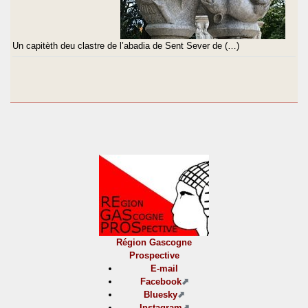
Un capitèth deu clastre de l’abadia de Sent Sever de (…)
Région Gascogne
Prospective
E-mail
Facebook
Bluesky
Instagram