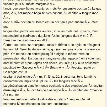
variante plus ou moins marginale Â ».
tandis que deux lignes avant, les mots Â« ensemble occitan (la langue
d\oc) Â », ont rappelé l\égalité bien connue Â« occitan = langue d\oc
Â » ;
donc si l\Â« occitan du Béarn est un occitan à part entière Â », c\est
une
langue d\oc parmi plusieurs autres ; et si les mots ont un sens, c\est
reconnaitre la pertinence du pluriel Â« les langues d\oc Â ». J.-P.
Darrigrand le confirmera en 2008.
Certes, ce texte est anonyme ; mais le thème et le style en désignent
l\auteur, M. Grosclaude lui-même, qui n\en est pas à une incohérence
près. On ne peut en douter puisqu\il a signé le même texte en
présentation d\un Dictionnaire français-occitan (gascon) en 2 volumes,
dont le premier a paru après son décès, en 2003 ; il y aura seulement
substitué Â« Gascogne Â » à Â« Béarn Â » : Â« l\occitan parlé en
Gascogne est un
occitan à part entière Â » (p. 7). Et p. 10, il aura maintenu la même
condamnation implicite du pluriel Â« les langues d\oc Â ».
La généralisation dans le monde occitaniste des expressions Â« occitan
d\Auvergne Â », Â« occitan de Gascogne Â », Â« occitan de Provence
Â » etc. ne
fera que renforcer cette pluralité des occitans / langues d\oc et
entretenir l\incohérence du discours occitaniste.