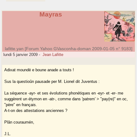
Mayras
lafitte.yan [Forum Yahoo GVasconha-doman 2009-01-05 n° 9183]
lundi 5 janvier 2009
-
Jean Lafitte
Adixat moundë e boune anade a touts !
Sus la questioûn pausade per M. Lionel dit Juventus :
La séquence -ayr- et ses évolutions phonétiques en -eyr- et -er- me
suggèrent un étymon en -atr-, comme dans 'patrem' > "pay(re)" en oc,
"père" en français.
A-t-on des attestations anciennes ?
Plân couraumén,
J.L.