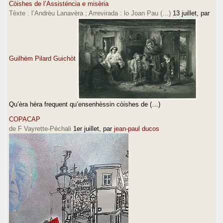
Còishes de l’Assisténcia e misèria
Tèxte : l’Andrèu Lanavèra ; Arrevirada : lo Joan Pau (…)
13 juillet
, par
Guilhèm Pilard Guichòt
Qu’èra hèra frequent qu’ensenhèssin còishes de (…)
COPACAP
de F Vayrette-Péchali
1er juillet
, par
jean-paul ducos