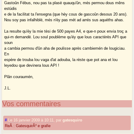
Gastoûn Fébus, nou pas ta plasë quauqu'ûn, més permou dous mêns
estùdis
e de la facilitat ta l'ensegna (que hèy cous de gascoûn desous 20 ans).
Nou soy pas infalhiblë, més n'èy pas mét ad arrés sus aquéths ahas.
La resulte qu'éy la mie tèsi de 500 payes A4, e que-n poux envia troç a
qui-m demandë. Lou soul poublème qu'éy que lous caractèrës API que
soun
a cambia permou d'ûn aha de poulisse après cambiemén de lougiciau.
En
espère de trouba lou vaga d'at adouba, la rèste que pot ana et lou
leyedou que devinera lous API !
Plân couraumén,
J.L.
Vos commentaires
#
Le 16 janvier 2009 à 10:11
,
par
gatesquiro
ReÂ : GatesquirÃ² e grafie