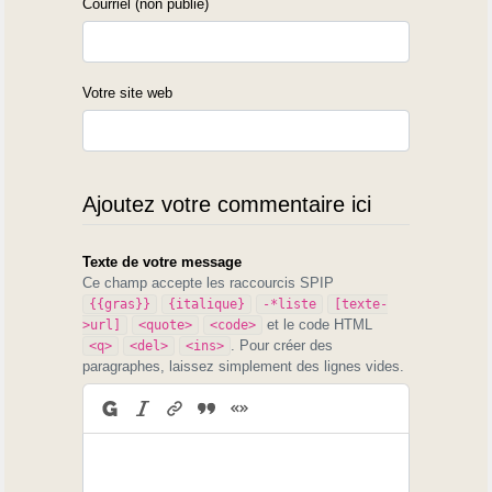
Courriel (non publié)
Votre site web
Ajoutez votre commentaire ici
Texte de votre message
Ce champ accepte les raccourcis SPIP
{{gras}}
{italique}
-*liste
[texte-
et le code HTML
>url]
<quote>
<code>
. Pour créer des
<q>
<del>
<ins>
paragraphes, laissez simplement des lignes vides.