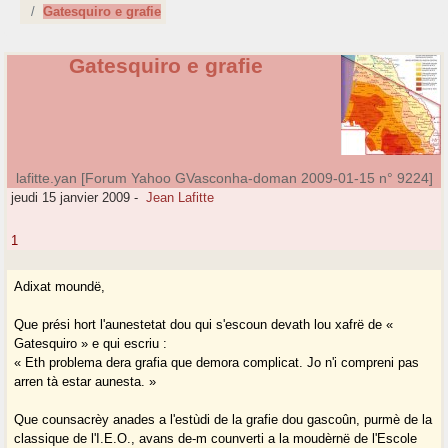
Gatesquiro e grafie
Gatesquiro e grafie
lafitte.yan [Forum Yahoo GVasconha-doman 2009-01-15 n° 9224]
jeudi 15 janvier 2009
-
Jean Lafitte
1
Adixat moundë,
Que prési hort l'aunestetat dou qui s'escoun devath lou xafrë de «
Gatesquiro » e qui escriu :
« Eth problema dera grafia que demora complicat. Jo n'i compreni pas
arren tà estar aunesta. »
Que counsacrèy anades a l'estùdi de la grafie dou gascoûn, purmè de la
classique de l'I.E.O., avans de-m counverti a la moudèrnë de l'Escole