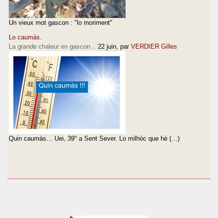
Un vieux mot gascon : "lo moriment"
Lo caumàs.
La grande chaleur en gascon...
22 juin
, par
VERDIER Gilles
Quin caumàs… Uei, 39° a Sent Sever. Lo milhòc que hè (…)