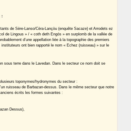
 :
bitants de Sère-Lanso/Cèra-Lançòu (enquête Sacaze) et Arrodets ez
col de Lingous » / « coth deth Engós » en surplomb de la vallée de
probablement d’une appellation liée à la topographie des premiers
 instituteurs ont bien rapporté le nom « Echez (ruisseau) » sur le
on sous terre dans le Lavedan. Dans le secteur ce nom doit se
 plusieurs toponymes/hydronymes du secteur :
e d’un ruisseau de Barbazan-dessus. Dans le même secteur que notre
 anciens écrits les formes suivantes :
azan Dessus),