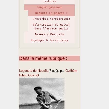
Histoire
Langue gasconne
Nosauts en gascon !
Proverbes (arréprouès)
Valorisation du gascon
dans l’espace public
Divers / Mesclats
Paysages & territoires
Dans la même rubrique :
Leçoneta de filosofia
7 août
, par
Guilhèm
Pilard Guichòt