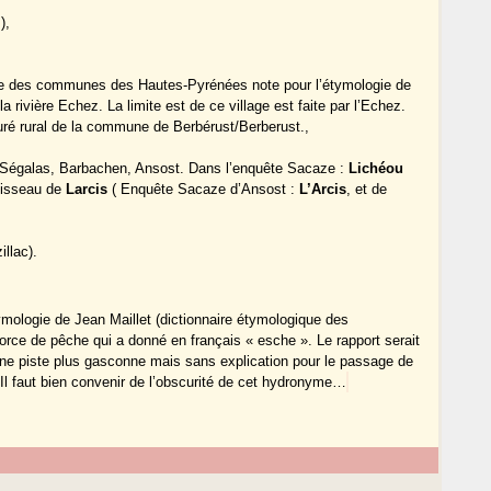
),
ue des communes des Hautes-Pyrénées note pour l’étymologie de
a rivière Echez. La limite est de ce village est faite par l’Echez.
euré rural de la commune de Berbérust/Berberust.,
.
c, Ségalas, Barbachen, Ansost. Dans l’enquête Sacaze :
Lichéou
ruisseau de
Larcis
( Enquête Sacaze d’Ansost :
L’Arcis
, et de
llac).
ologie de Jean Maillet (dictionnaire étymologique des
orce de pêche qui a donné en français « esche ». Le rapport serait
Une piste plus gasconne mais sans explication pour le passage de
l faut bien convenir de l’obscurité de cet hydronyme…