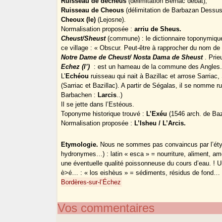
Ruisseau de decheus
(délimitation Bernac debat),
Ruisseau de Cheous
(délimitation de Barbazan Dessus
Cheoux (le)
(Lejosne).
Normalisation proposée :
arriu de Sheus.
Cheust/Sheust
(commune) : le dictionnaire toponymiq
ce village : « Obscur. Peut-être à rapprocher du nom de l
Notre Dame de Cheust/ Nosta Dama de Sheust
. Pri
Echez (l’)
: est un hameau de la commune des Angles
L’
Echéou
ruisseau qui nait à Bazillac et arrose Sarria
(Sarriac et Bazillac). A partir de Ségalas, il se nomme 
Barbachen :
Larcis
..)
Il se jette dans l’Estéous.
Toponyme historique trouvé :
L’Exéu
(1546 arch. de Bazi
Normalisation proposée :
L’Isheu / L’Arcis.
Etymologie.
Nous ne sommes pas convaincus par l’étym
hydronymes…) : latin « esca » = nourriture, aliment, am
une éventuelle qualité poissonneuse du cours d’eau. ! 
è>é… : « los eishèus » = sédiments, résidus de fond… I
Bordères-sur-l’Échez
Vos commentaires