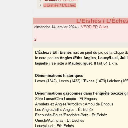
L’Eishés / L’Échez
L’Eishés / L’Éche
dimanche 14 janvier 2024
-
VERDIER Gilles
2
L’Échez / Eth Eishés
nait au pied du pic de la Clique
le nord par l
es Angles /Eths Angles
,
Louey/Luei, Juil
laquelle il se jette à
Maubourguet
. Il fait 64,1 km.
Dénominations historiques
Lexes (1342), Lexés (1432) L’Excez (1473) Leichez (165
Dénominations gasconnes dans l’enquête Sacaze gra
Sère-Lanso/Cèra-Lançòu : Et Engous
Arrodets ez Angles/Arrodèth : Arrioü de Engous
Les Angles/Eths Angles : Ét Echéz
Escoubès-Pouts/Escobèrs-Potz : Et Echéz
Orincle/Aurinclas : Et Eschés
Louey/Luei : Eth Echés