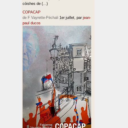
còishes de (…)
COPACAP
de F Vayrette-Péchali
1er juillet
, par
jean-
paul ducos