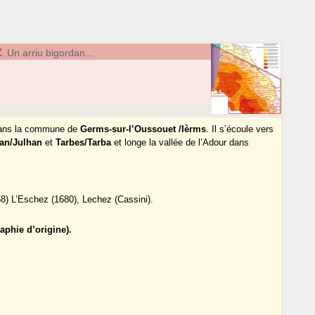
z
Un arriu bigordan...
 dans la commune de
Germs-sur-l’Oussouet /Ièrms
. Il s’écoule vers
lan/Julhan
et
Tarbes/Tarba
et longe la vallée de l’Adour dans
8) L’Eschez (1680), Lechez (Cassini).
phie d’origine).