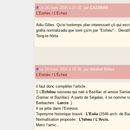
#
Le 24 mars 2024 à 13:10
,
par
CAZABAN
L’Eishés / L’Échez
Adiu Gilles. Qu’ei tostemps plan interessant çò qui escri
grafia normalizada que seré ça’m par "Eishèu"... Devath 
Teng-te hòrta.
#
Le 24 mars 2024 à 16:36
,
par
Verdier Gilles
L’Eishés / L’Échez
il faut donc compléter l’article :
 L’
Echéou
ruisseau qui nait à Bazillac et arrose Sarr
(Sarriac et Bazillac). A partir de Ségalas, il se nomme 
Barbachen :
Larcis
..)
Il se jette dans l’Estéous.
Toponyme historique trouvé :
L’Exéu
(1546 arch. de Baz
Normalisation proposée :
L’Isheu / L’Arcis.
Merci l’amic...