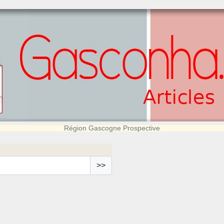
Région Gascogne Prospective
>>