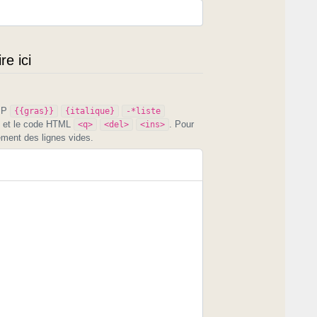
e ici
PIP
{{gras}}
{italique}
-*liste
et le code HTML
. Pour
<q>
<del>
<ins>
ement des lignes vides.