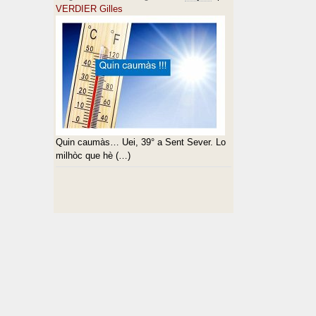
VERDIER Gilles
Quin caumàs… Uei, 39° a Sent Sever. Lo
milhòc que hè (…)