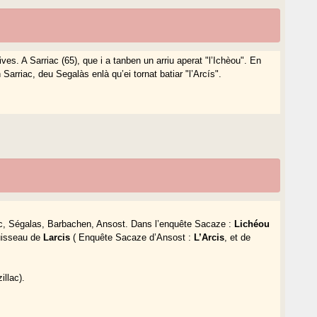
ves. A Sarriac (65), que i a tanben un arriu aperat "l’Ichèou". En
Sarriac, deu Segalàs enlà qu’ei tornat batiar "l’Arcís".
iac, Ségalas, Barbachen, Ansost. Dans l’enquête Sacaze :
Lichéou
ruisseau de
Larcis
( Enquête Sacaze d’Ansost :
L’Arcis
, et de
illac).