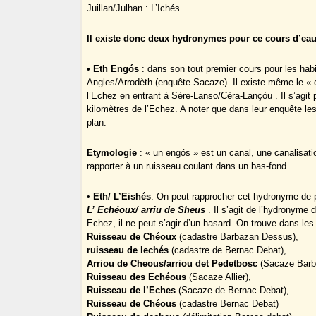
Juillan/Julhan : L’Ichés
Il existe donc deux hydronymes pour ce cours d’eau
•
Eth Engós
: dans son tout premier cours pour les ha
Angles/Arrodèth (enquête Sacaze). Il existe même le « 
l’Echez en entrant à Sère-Lanso/Cèra-Lançòu . Il s’agit 
kilomètres de l’Echez. A noter que dans leur enquête les
plan.
Etymologie
: « un engós » est un canal, une canalisati
rapporter à un ruisseau coulant dans un bas-fond.
•
Eth/ L’Eishés
. On peut rapprocher cet hydronyme de
L’ Echéoux/ arriu de Sheus
. Il s’agit de l’hydronym
Echez, il ne peut s’agir d’un hasard. On trouve dans les
Ruisseau de Chéoux
(cadastre Barbazan Dessus),
ruisseau de lechés
(cadastre de Bernac Debat),
Arriou de Cheous/arriou det Pedetbosc
(Sacaze Barb
Ruisseau des Echéous
(Sacaze Allier),
Ruisseau de l’Eches
(Sacaze de Bernac Debat),
Ruisseau de Chéous
(cadastre Bernac Debat)