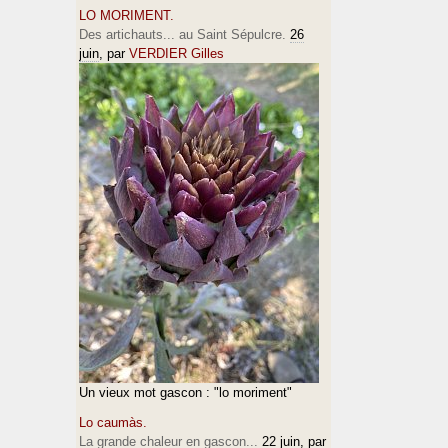
LO MORIMENT.
Des artichauts... au Saint Sépulcre.
26
juin
, par
VERDIER Gilles
Un vieux mot gascon : "lo moriment"
Lo caumàs.
La grande chaleur en gascon...
22 juin
, par