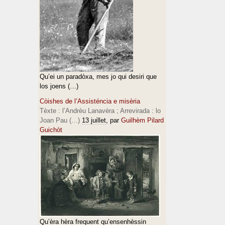
Qu’ei un paradòxa, mes jo qui desiri que
los joens (…)
Còishes de l’Assisténcia e misèria
Tèxte : l’Andrèu Lanavèra ; Arrevirada : lo
Joan Pau (…)
13 juillet
, par
Guilhèm Pilard
Guichòt
Qu’èra hèra frequent qu’ensenhèssin