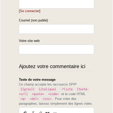
[
Se connecter
]
Courriel (non publié)
Votre site web
Ajoutez votre commentaire ici
Texte de votre message
Ce champ accepte les raccourcis SPIP
{{gras}}
{italique}
-*liste
[texte-
et le code HTML
>url]
<quote>
<code>
. Pour créer des
<q>
<del>
<ins>
paragraphes, laissez simplement des lignes vides.