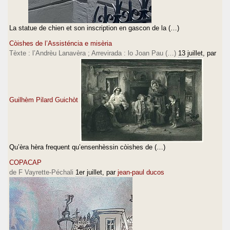
La statue de chien et son inscription en gascon de la (…)
Còishes de l’Assisténcia e misèria
Tèxte : l’Andrèu Lanavèra ; Arrevirada : lo Joan Pau (…)
13 juillet
, par
Guilhèm Pilard Guichòt
Qu’èra hèra frequent qu’ensenhèssin còishes de (…)
COPACAP
de F Vayrette-Péchali
1er juillet
, par
jean-paul ducos