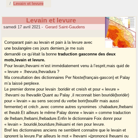
Levain et levure
Levain et levure
samedi 17 avril 2021
-
Gerard Saint-Gaudens
Comparant pain au levain et pain à la levure avec
une boulangère ces jours derniers,je me suis
demandé ce qu’était la bonne
traduction gasconne des deux
mots,levain et levure.
Pour levain,lhevami m’est immédiatement venu à l’esprit,mais quid de
« levure » :lhevura,lhevadura ?
Ma consultation des dictionnaires Per Noste(français-gascon) et Palay
m’a laissé perplexe.
Le premier donne pour levain :boridèr et creish et pour « levure »
:lhevami ou lhevadèr.Quant au Palay ,il reconnait bien bouridè(boridèr)
pour « levain » au sens second du verbe borir(bouillir mais aussi
fermenter) et créch ,avec comme autres synonimes :chabadure,lhebami
et lheutè.Et ailleurs le même Palay donne « levain » comme traduction
de lhebam,lhebami,lhebadure.Enfin le dictionnaire Foix donnr pour
« levain » :bouridé,bouridure,lhièuami et rien pour levure.
Bref les dictionnaires anciens ne semblent connaitre que le levain et
ignorent la levure.Par ailleurs le mot « lhevami »(prononcé lheuami ou