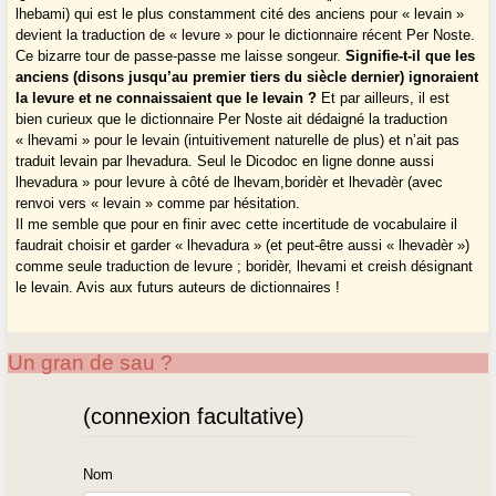
lhebami) qui est le plus constamment cité des anciens pour « levain »
devient la traduction de « levure » pour le dictionnaire récent Per Noste.
Ce bizarre tour de passe-passe me laisse songeur.
Signifie-t-il que les
anciens (disons jusqu’au premier tiers du siècle dernier) ignoraient
la levure et ne connaissaient que le levain ?
Et par ailleurs, il est
bien curieux que le dictionnaire Per Noste ait dédaigné la traduction
« lhevami » pour le levain (intuitivement naturelle de plus) et n’ait pas
traduit levain par lhevadura. Seul le Dicodoc en ligne donne aussi
lhevadura » pour levure à côté de lhevam,boridèr et lhevadèr (avec
renvoi vers « levain » comme par hésitation.
Il me semble que pour en finir avec cette incertitude de vocabulaire il
faudrait choisir et garder « lhevadura » (et peut-être aussi « lhevadèr »)
comme seule traduction de levure ; boridèr, lhevami et creish désignant
le levain. Avis aux futurs auteurs de dictionnaires !
Un gran de sau ?
(connexion facultative)
Nom