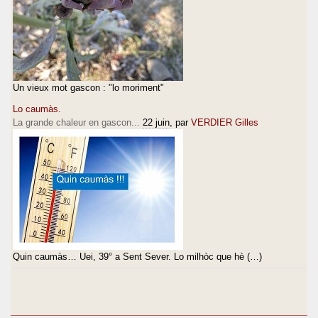
Un vieux mot gascon : "lo moriment"
Lo caumàs.
La grande chaleur en gascon...
22 juin
, par
VERDIER Gilles
Quin caumàs… Uei, 39° a Sent Sever. Lo milhòc que hè (…)